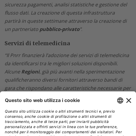
sicurezza pagamenti, analisi statistiche e gestione del
flusso dati. La creazione di questa infrastruttura
partirà in queste settimane attraverso la creazione di
un partneriato
pubblico-privato
”
.
Servizi di telemedicina
“Il Pnrr finanzierà l’adozione dei servizi di telemedicina
da identificarsi tra le migliori soluzioni disponibili.
Alcune
Regioni
, già più avanti nella sperimentazione
qualificheranno diversi fornitori attraverso bandi di
gara che rispondano alle caratteristiche necessarie per
connettersi alla piattaforma nazionale. In questa
maniera soluzioni di successo adottate in una regione
potranno scalare su base nazionale se altre regioni le
selezioneranno. I contributi Pnrr andranno alle Regioni
che utilizzeranno le soluzioni selezionate. Queste gare