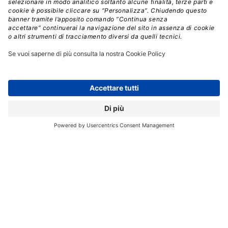
partiranno entro l’estate”.
Competenze di sanità digitale
“Molti paesi europei hanno istituito agenzie specifiche
per fare sì che tutti i sistemi adottino standard
predefiniti per governare le architetture informatiche e
gestire in sicurezza i dati sanitari. Stiamo avviando in
Italia una simile iniziativa affidando ad
Agenas
il
presidio e la orchestrazione della digitalizzazione della
Sanità. Alcune decine di persone al centro per
cominciare con la consapevolezza che risorse con
competenze simili dovranno essere replicate a livello
regionale per avere un veloce e profondo impatto”.
Due le difficoltà principali per raggiungere gli obiettivi.
La prima, scrivono i ministri, è la
complessità
realizzativa
perché l’implementazione passa