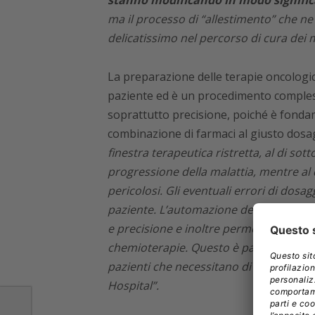
stanno modificando in modo significa
ma il processo di “allestimento” che 
delicatissimo nel percorso di cura dei m
La preparazione delle terapie oncologic
paziente ed è un procedimento compless
soprattutto precisione, poiché è fondam
combinazione di farmaci al giusto dosag
finestra terapeutica ristretta, al di sot
progressione della malattia, mentre al d
pericolosi. Gli eventuali errori di dos
paziente. L’automazione del processo d
e precisione e inoltre permette di effic
chemioterapie. Questo è particolarmen
pazienti che necessitano di questi trat
Hospital”.