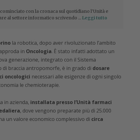
 cominciato con la cronaca sul quotidiano l’Unità e
are al settore informatico scrivendo ...
Leggi tutto
orino
la robotica, dopo aver rivoluzionato l’ambito
, approda in
Oncologia
. È stato infatti adottato un
va generazione, integrato con il Sistema
lio di braccia antropomorfe, è in grado di
dosare
i oncologici
necessari alle esigenze di ogni singolo
tonomia le chemioterapie.
ta in azienda,
installata presso l’Unità farmaci
edaliera
, dove vengono preparate più di 25.000
o ha un valore economico complessivo di
circa