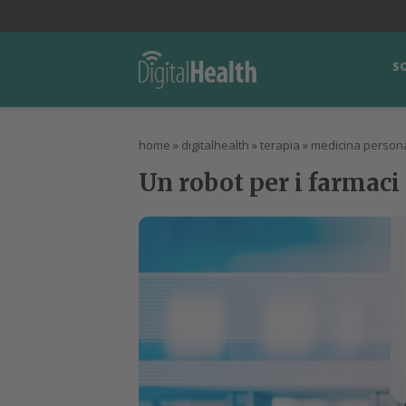
lWorld
Digital Manager
DigitalPartner
CWI Digital Health – Home
S
home
»
digitalhealth
»
terapia
»
medicina persona
Un robot per i farmaci