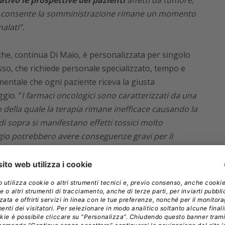
tivo le prospettive dei pazienti
affetti da tumore,
ne consente la somministrazione rimane un momento
alati”.
he, continua Di Maio, è personalizzata per singolo
o, che richiede personale specializzato, tempo e
entale che ogni paziente riceva la giusta
gio. “
I farmaci oncologici sono caratterizzati da una
to della quale la terapia rimane inefficace causando la
i sopra si manifestano effetti tossici molto
aggio potrebbero avere conseguenze gravi per il
i preparazione delle terapie garantisce accuratezza
ientare il processo di allestimento delle
te importante considerando il crescente numero di
tamenti e che afferiscono ogni giorno al nostro Day-