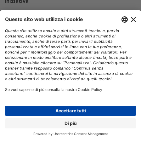
iniziativa
.
L’elenco dei soggetti ammissibili al bando comprende:
istituti di ricovero e cura a carattere scientifico;
istituti zooprofilattici sperimentali;
agenzia nazionale per i servizi sanitari regionali;
istituto superiore di sanità;
INAIL;
strutture del SSN regionali o di provincia autonoma;
Università;
enti pubblici di ricerca;
soggetti privati no profit che rispettano la
normativa vigente in materia di aiuti di Stato.
Le manifestazioni di interesse potranno essere
presentate dal 10 maggio al 9 giugno 2022.