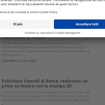
rivoluzione nella medicina, ma che alla prova del tempo
hanno deluso
»
LUIGI FERRO
//
29.01.2024
Un robot per i farmaci oncologici al
Mauriziano di Torino
Il macchinario, dotato di braccia antropomorfe, può
dosare perfettamente la quantità di farmaci oncologici
necessari per il singolo paziente: un progetto del valore di
500mila euro
»
LUIGI FERRO
//
17.11.2023
Policlinico Gemelli di Roma, realizzato un
polso su misura con la stampa 3D
L' intervento, eseguito da un'équipe di specialisti e pionieri
in prima assoluta a livello mondiale, ha permesso alla neo-
mamma di riprendere tutti i movimenti della mano destra.
»