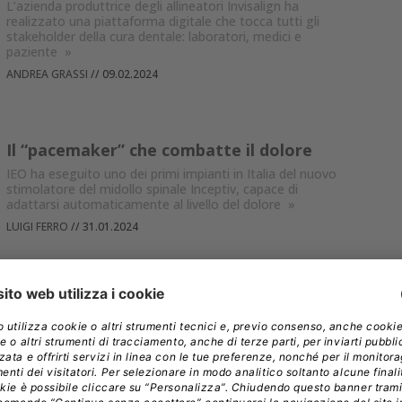
L’azienda produttrice degli allineatori Invisalign ha
realizzato una piattaforma digitale che tocca tutti gli
stakeholder della cura dentale: laboratori, medici e
paziente
»
ANDREA GRASSI
//
09.02.2024
Il “pacemaker” che combatte il dolore
IEO ha eseguito uno dei primi impianti in Italia del nuovo
stimolatore del midollo spinale Inceptiv, capace di
adattarsi automaticamente al livello del dolore
»
LUIGI FERRO
//
31.01.2024
Sanità, quando la tecnologia promette ma
non mantiene
Una carrellata - da Theranos al tricorder di Star Trek - di
idee e prototipi che hanno suscitato grandi speranze di