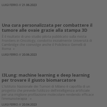
LUIGI FERRO
//
21.06.2023
Una cura personalizzata per combattere il
tumore alle ovaie grazie alla stampa 3D
È il risultato di uno studio pilota pubblicato sulla rivista
Frontiers in Oncology, condotto inizialmente Università di
Cambridge che coinvolge anche il Policlinico Gemelli di
Roma
»
LUIGI FERRO
//
20.06.2023
I3Lung: machine learning e deep learning
per trovare il giusto biomarcatore
L’Istituto Nazionale dei Tumori di Milano è capofila di un
progetto che prevede l’utilizzo dell’intelligenza artificiale
per una migliore profilazione molecolare rendendo efficace
l'immunoterapia
»
LUIGI FERRO
//
20.04.2023