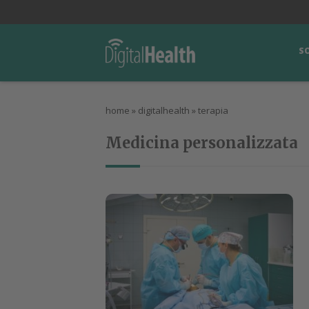
lWorld
Digital Manager
DigitalPartner
CWI Digital Health – Home
S
home
»
digitalhealth
»
terapia
Medicina personalizzata