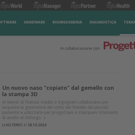
OFTWARE
HARDWARE
BIOINGEGNERIA
DIAGNOSTICA
TERA
In collaborazione con
Un nuovo naso “copiato” dal gemello con
la stampa 3D
Al Meyer di Firenze medici e ingegneri collaborano per
acquisire la geometria del volto del fratello del piccolo
paziente e utilizzarla per progettare e stampare strumenti
di ausilio al chirurgo
»
LUIGI FERRO
//
28.10.2024