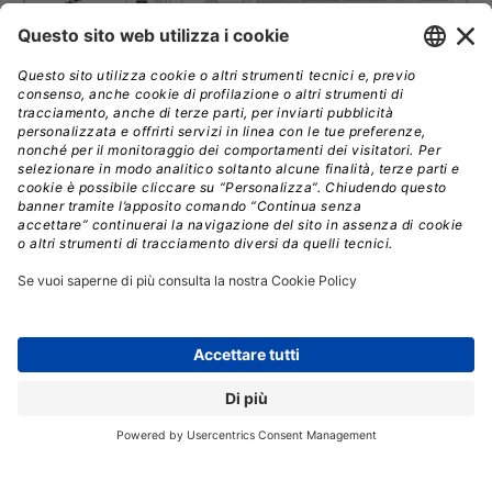
La proposta vincitrice garantirà anche
l’interoperabilità con le componenti comuni
,
condivise con l’architettura applicativa del FSE 2.0 e con
l’Ecosistema dei dati sanitari (EDS), ma dovrà anche
essere in grado di integrarsi con SPID, Sistema
Pubblico Identità Digitale CIE, Carta d’Identità
Elettronica, l’Anagrafe Nazionale Assistiti (ANA), il
sistema PagoPA, la Tessera sanitaria e la Piattaforma
Digitale Nazionale Dati (PDND).
Le indicazioni tecnologiche sono spiegate nel
Progetto