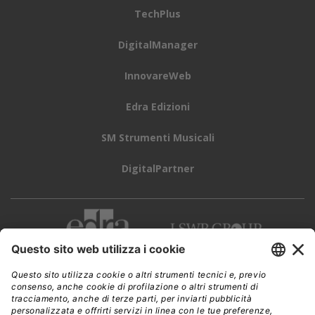
TechPlus
DigitalManager
InnovareWeb
Edra Edizioni
SM Strumenti Musicali
DigitalPartner
CWI è una testata giornalistica di
Edra Edizioni s.r.l.
Direzione, amministrazione, redazione, pubblicità
Viale Enrico Forlanini 21 - 20134 Milano