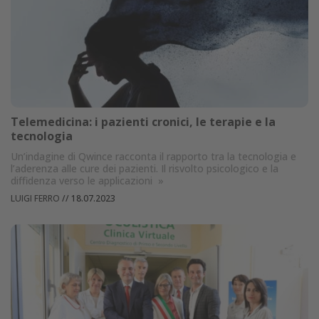
Telemedicina: i pazienti cronici, le terapie e la
tecnologia
Un’indagine di Qwince racconta il rapporto tra la tecnologia e
l’aderenza alle cure dei pazienti. Il risvolto psicologico e la
diffidenza verso le applicazioni
»
LUIGI FERRO
//
18.07.2023