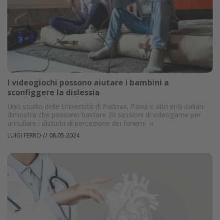
I videogiochi possono aiutare i bambini a
sconfiggere la dislessia
Uno studio delle Università di Padova, Pavia e altri enti italiani
dimostra che possono bastare 20 sessioni di videogame per
annullare i disturbi di percezione dei fonemi
»
LUIGI FERRO
//
08.05.2024