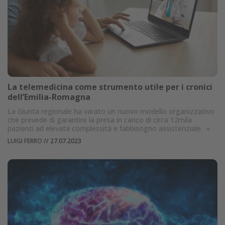
La telemedicina come strumento utile per i cronici
dell’Emilia-Romagna
La Giunta regionale ha varato un nuovo modello organizzativo
che prevede di garantire la presa in carico di circa 12mila
pazienti ad elevata complessità e fabbisogno assistenziale.
»
LUIGI FERRO
//
27.07.2023