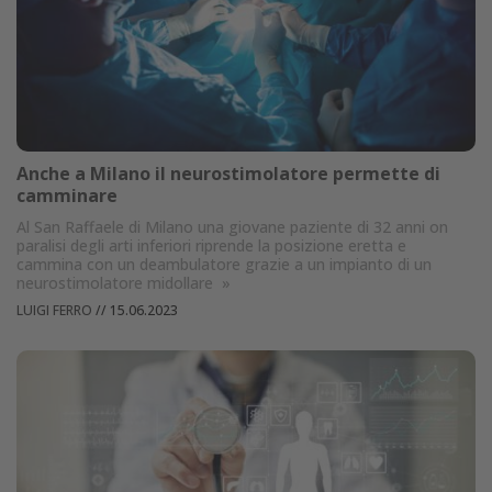
Anche a Milano il neurostimolatore permette di
camminare
Al San Raffaele di Milano una giovane paziente di 32 anni on
paralisi degli arti inferiori riprende la posizione eretta e
cammina con un deambulatore grazie a un impianto di un
neurostimolatore midollare
»
LUIGI FERRO
//
15.06.2023