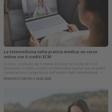
La telemedicina nella pratica medica: un corso
online con 6 crediti ECM
ll corso, costituito da 5 moduli ECM per un totale di 6 ore
formative, è rivolto a tutti i professionisti sanitari per acquisire
conoscenza e competenza nell’ambito della telemedicina.
»
FRANCESCO DESTRI
//
24.02.2025