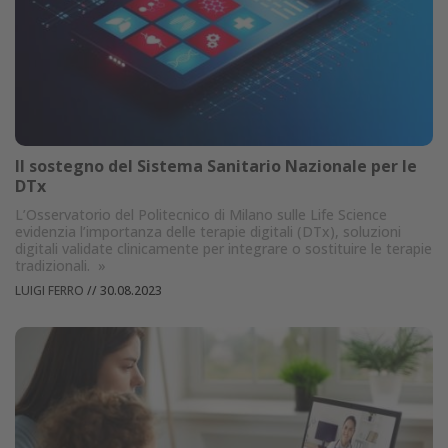
Il sostegno del Sistema Sanitario Nazionale per le
DTx
L’Osservatorio del Politecnico di Milano sulle Life Science
evidenzia l’importanza delle terapie digitali (DTx), soluzioni
digitali validate clinicamente per integrare o sostituire le terapie
tradizionali.
»
LUIGI FERRO
//
30.08.2023