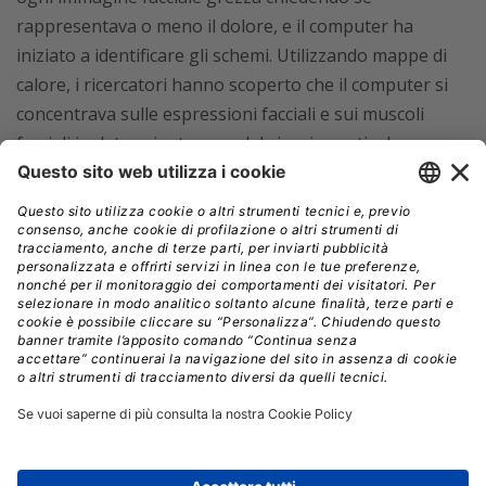
rappresentava o meno il dolore, e il computer ha
iniziato a identificare gli schemi. Utilizzando mappe di
calore, i ricercatori hanno scoperto che il computer si
concentrava sulle espressioni facciali e sui muscoli
facciali in determinate aree del viso, in particolare
sopracciglia, labbra e naso. Una volta che gli è stato
fornito un numero sufficiente di esempi, il computer ha
utilizzato le conoscenze apprese per fare previsioni sul
dolore. Il sistema di riconoscimento del dolore
automatizzato dall’intelligenza artificiale si è allineato
con i risultati del Cpot nell’88% dei casi e con il Vas nel
66% dei casi.