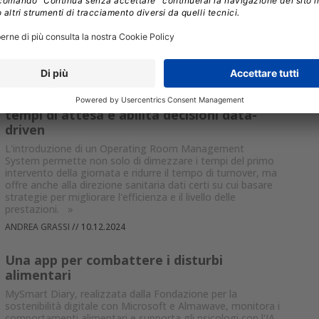
consensi, legge i dati anagrafici direttamente dalla Carta di
Identità o passaporto elettronici e raccoglie una firma
grafometrica con pieno valore legale
»
ANDREA GRASSI
//
19.12.2024
Digitalizzare la sala operatoria riduce i
tempi di attesa e abilita decisioni data-
driven
L'introduzione di un Operating Room Management
System permette non solo di dimezzare i tempi del primo
intervento della giornata e ridurre il tempo di turnover, ma
offre anche alla direzione sanitaria dati certi su cui basare
strategie per migliorare l'efficienza e il livello delle
prestazioni.
»
ANDREA GRASSI
//
10.12.2024
Una app per combattere i disturbi
alimentari
MySmart Diary, realizzata dalla Fondazione per la
sostenibilità digitale con Microsoft e Almawave, monitora i
comportamenti alimentari e supporta gli psicologi con l'IA