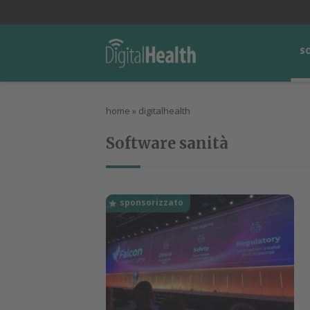
lWorld
Digital Manager
DigitalPartner
CWI Digital Health – Home
S
home
»
digitalhealth
Software sanità