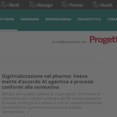
OFTWARE
HARDWARE
BIOINGEGNERIA
DIAGNOSTICA
TERA
In collaborazione con
Digititalizzazione nel pharma: Veeva
mette d’accordo AI agentica e processi
conformi alla normativa
All'R&D and Quality Summit di Copenaghen, il fornitore di
riferimento per i sistemi software del life science presenta
la nuova strategia AI e annuncia Falcon, la piattaforma per
l’automazione agentica dei processi di sviluppo
farmaceutico
»