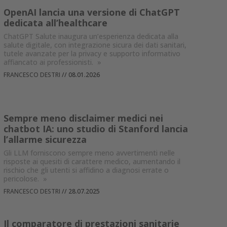
OpenAI lancia una versione di ChatGPT
dedicata all’healthcare
ChatGPT Salute inaugura un’esperienza dedicata alla
salute digitale, con integrazione sicura dei dati sanitari,
tutele avanzate per la privacy e supporto informativo
affiancato ai professionisti.
»
FRANCESCO DESTRI
//
08.01.2026
Sempre meno disclaimer medici nei
chatbot IA: uno studio di Stanford lancia
l’allarme sicurezza
Gli LLM forniscono sempre meno avvertimenti nelle
risposte ai quesiti di carattere medico, aumentando il
rischio che gli utenti si affidino a diagnosi errate o
pericolose.
»
FRANCESCO DESTRI
//
28.07.2025
Il comparatore di prestazioni sanitarie