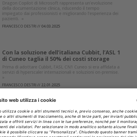
Dragon Copilot di Microsoft rappresenta un’evoluzione
della documentazione clinica, riducendo il tempo
impiegato dai professionisti e migliorando l’esperienza dei
pazienti.
»
FRANCESCO DESTRI
//
04.03.2025
Con la soluzione dell’italiana Cubbit, l’ASL 1
di Cuneo taglia il 50% dei costi storage
Prima di adottare Cubbit, l’ASL CN1 Cuneo si era affidata a
servizi di hyperscaler internazionali e soluzioni on-premise.
»
FRANCESCO DESTRI
//
22.01.2025
Accettazione più veloce con il tablet che
“legge” la CI elettronica e raccoglie la
firma grafometrica
Il tablet ENSign 11 NFC mostra a schermo informative e