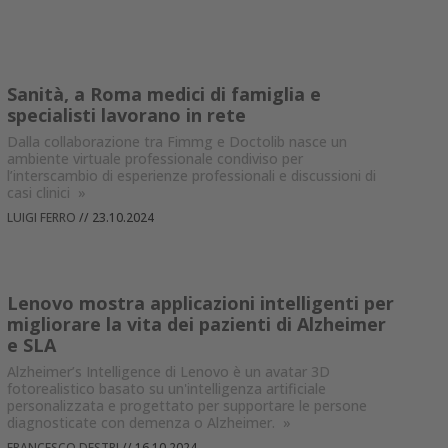
Sanità, a Roma medici di famiglia e
specialisti lavorano in rete
Dalla collaborazione tra Fimmg e Doctolib nasce un
ambiente virtuale professionale condiviso per
l’interscambio di esperienze professionali e discussioni di
casi clinici
»
LUIGI FERRO
//
23.10.2024
Lenovo mostra applicazioni intelligenti per
migliorare la vita dei pazienti di Alzheimer
e SLA
Alzheimer’s Intelligence di Lenovo è un avatar 3D
fotorealistico basato su un'intelligenza artificiale
personalizzata e progettato per supportare le persone
diagnosticate con demenza o Alzheimer.
»
FRANCESCO DESTRI
//
16.10.2024