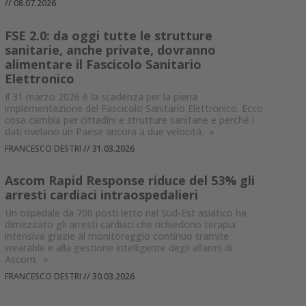
//
08.07.2026
FSE 2.0: da oggi tutte le strutture
sanitarie, anche private, dovranno
alimentare il Fascicolo Sanitario
Elettronico
Il 31 marzo 2026 è la scadenza per la piena
implementazione del Fascicolo Sanitario Elettronico. Ecco
cosa cambia per cittadini e strutture sanitarie e perché i
dati rivelano un Paese ancora a due velocità.
»
FRANCESCO DESTRI
//
31.03.2026
Ascom Rapid Response riduce del 53% gli
arresti cardiaci intraospedalieri
Un ospedale da 700 posti letto nel Sud-Est asiatico ha
dimezzato gli arresti cardiaci che richiedono terapia
intensiva grazie al monitoraggio continuo tramite
wearable e alla gestione intelligente degli allarmi di
Ascom.
»
FRANCESCO DESTRI
//
30.03.2026