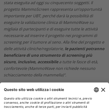
stata eseguita ad oggi su cinquecento soggetti. Il
progetto MammoScreen rappresenta
un’opportunità
importante per UBT, perché darà la possibilità di
eseguire la validazione clinica di MammoWave su
migliaia di partecipanti e di eseguire tutte le attività
necessarie ad inserire il progetto nei programmi di
screening per il tumore al seno. Alla fine del progetto e
delle attività cliniche/regolatorie,
le pazienti potranno
beneficiare di uno strumento di screening più
sicuro, inclusivo, accessibile
a tutte le fasce di età,
confortevole (MammoWave non richiede nessuno
schiacciamento della mammella)”.
Il tumore al seno, una delle forme di cancro più comuni
tra la popolazione femminile mondiale, colpisce una
donna su otto. Nel 2020, secondo i dati dell’Agenzia
internazionale per la ricerca sul cancro