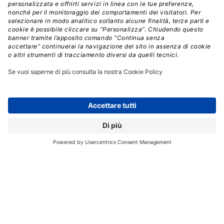
dell’Organizzazione mondiale della sanità, il cancro alla
mammella è stato diagnosticato in 2,26 milioni di donne
con 685.000 decessi in tutto il mondo. In Italia, questa
tipologia di tumore è la patologia neoplastica a più alta
prevalenza nelle donne, con oltre 830.000 casi. In
Europa si stima che il 21% dei casi di tumore al seno
riguardi donne al di sotto dei 50 anni.
“
Attualmente la mammografia a raggi X è la
tecnologia gold standard
per lo screening del tumore
alla mammella, sebbene caratterizzata dall’utilizzo di
radiazioni ionizzanti e da una significativa
compressione del seno –
precisa
Stefano Pacifici
,
presidente Aiters – Associazione italiana tecnici di
radiologia senologica –
MammoWave si presenta come
una promettente soluzione, di sicuro gradimento per
le donne in quanto non richiede la compressione della