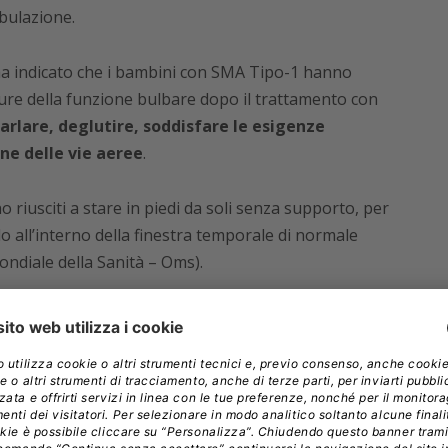
bulazione.
c ha indicato che i bambini con SMA Tipo-1 hanno
re della funzione bulbare dopo il trattamento con
parlare, deglutire, soddisfare le esigenze
ne delle vie aeree
.
no riusciti a stare in piedi da soli senza supporto, per
lo all’interno della finestra temporale di normale
ondiale della Sanità – Oms).
amminato in modo autonomo (11 nella normale
 avuto bisogno di supporto per la respirazione o per
 confermano ancora una volta il notevole impatto di