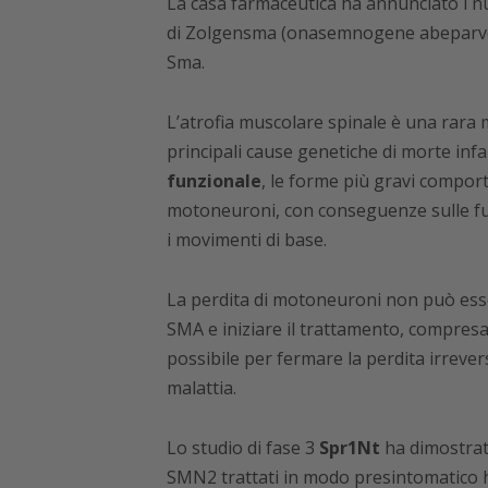
La casa farmaceutica ha annunciato i nu
di Zolgensma (onasemnogene abeparvov
Sma.
L’atrofia muscolare spinale è una rara
principali cause genetiche di morte infa
funzionale
, le forme più gravi comport
motoneuroni, con conseguenze sulle fun
i movimenti di base.
La perdita di motoneuroni non può esser
SMA e iniziare il trattamento, compresa 
possibile per fermare la perdita irreve
malattia.
Lo studio di fase 3
Spr1Nt
ha dimostrato
SMN2 trattati in modo presintomatico 