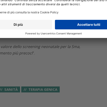
 che vengono trattati prima della comparsa dei
so naturale della malattia, i bambini trattati
 camminano, con pochi o nessun segno di malattia
ni raggiungono modelli di sviluppo motorio
afferma
Kevin Strauss
, Direttore Medico della Clinic
 valore dello screening neonatale per la Sma,
amento più precoci
“.
SANITÀ
TERAPIA GENICA