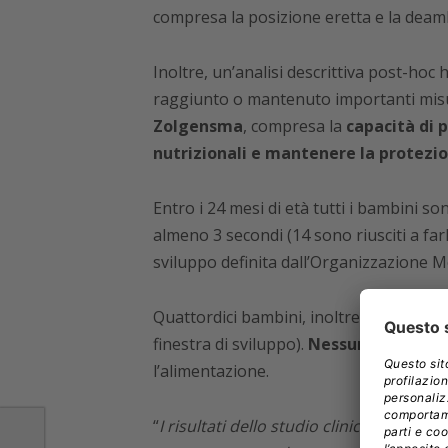
compresa la posizione eretta e la deam
Inoltre, un’analisi descrittiva post-ho
raggiunto o mantenuto importanti misu
Zolgensma
, compresa la
capacità di 
nutrizionali e mantenere la protezio
Entro i 24 mesi di età tutti i bambini so
almeno 3 secondi (14 sono riusciti a far
sviluppo definita dall’Organizzazione M
Quattordici bambini, inoltre, hanno c
finestra di sviluppo).
Nessuno
, poi, ha
l’alimentazione.
“
I risultati dello studio clinico Spr1Nt