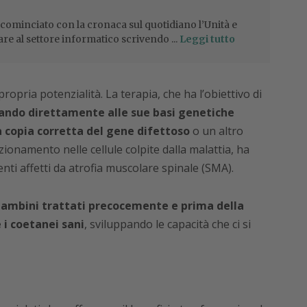
 cominciato con la cronaca sul quotidiano l’Unità e
are al settore informatico scrivendo ...
Leggi tutto
ropria potenzialità. La terapia, che ha l’obiettivo di
ando direttamente alle sue basi genetiche
 copia corretta del gene difettoso
o un altro
namento nelle cellule colpite dalla malattia, ha
ienti affetti da atrofia muscolare spinale (SMA).
bambini trattati precocemente e prima della
i coetanei sani
, sviluppando le capacità che ci si