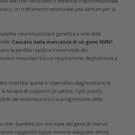
ovi dati che rafforzano il beneficio trasformazionale
ec), un trattamento essenziale una tantum per la
 malattia neuromuscolare genetica e una delle
ntile.
Causata dalla mancanza di un gene SMN1
ano la perdita rapida e irreversibile dei
zioni muscolari tra cui respirazione, deglutizione e
e invertita, quindi è imperativo diagnosticare la
la terapia di supporto proattiva, il più presto
rsibile dei motoneuroni e la progressione della
 che i bambini con tre copie del gene di riserva
hanno raggiunto tappe motorie adeguate all’età,