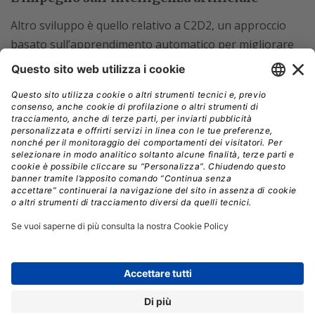
Altro sviluppo è quello relativo a C2D2, un approccio
basato sull’apprendimento automatico per migliorare
lo screening della colonscopia. Accessibile in tempo
reale durante una colonscopia, l’Ai può aiutare i medici
a identificare quali aree del colon hanno controllato e
quelle fuori dal campo visivo.
Può anche indicare le aree che non sono state
sufficientemente coperte in modo che l’endoscopista
possa rivisitare quella zona. Un tale approccio
può
aiutare a identificare e successivamente rimuovere
piccole lesioni precancerose
nel colon prima che
diventino cancerose. Questo potrebbe dare un enorme
aiuto per frenare il cancro colorettale, una delle forme
più letali della malattia.