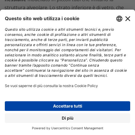
struttura alveolare. Lo strato inferiore è di vetro, che
consente agli autori di visualizzare il flusso di fluidi
attraverso i tubi. Gli alveoli sono le unità funzionali di
base del sistema respiratorio umano e agiscono come
piccole sacche d’aria che scambiano gas. L’aria inspirata
attraverso la bocca e il naso fluisce nei polmoni
attraverso la struttura ramificata dei tubi bronchiali, e
gli alveoli appaiono nelle sezioni profonde di questa
rete.
Per comprendere e trattare appieno le malattie
respiratorie,
è importante determinare il modello di
flusso dell’aria
e del particolato attraverso gli alveoli.
Per imitare la respirazione, gli scienziati hanno ideato
un sistema in cui il gas è stato pressurizzato in modo
sinusoidale e pompato intorno ai tubi flessibili. In