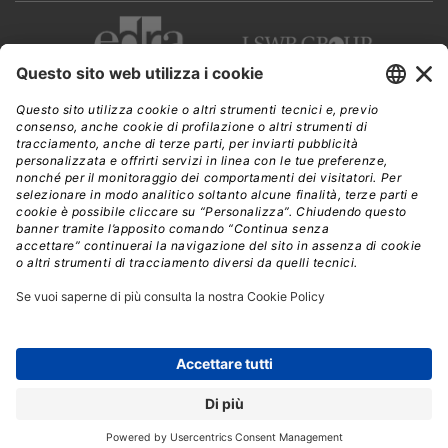
CWI è una testata giornalistica di
Edra Edizioni s.r.l.
Direzione, amministrazione, redazione, pubblicità
Viale Enrico Forlanini 21 - 20134 Milano
Tel. +39 02 881841
C.F./P IVA 13002100157
www.edraedizioni.it
|
Privacy
Follow Us
© 2026 - Tutti i diritti riservati