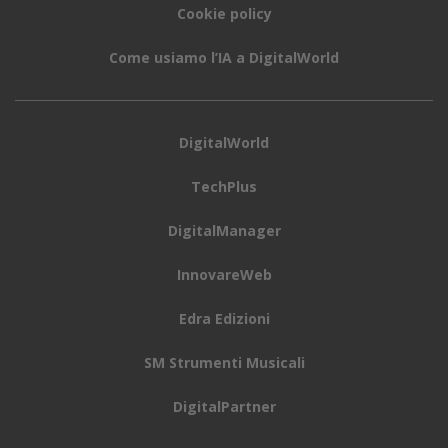
Cookie policy
Come usiamo l’IA a DigitalWorld
DigitalWorld
TechPlus
DigitalManager
InnovareWeb
Edra Edizioni
SM Strumenti Musicali
DigitalPartner