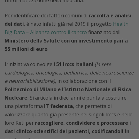
l’informatizzazione della medicina.
Per identificare dei fattori comuni di
raccolta e analisi
dei dati
, è nato infatti già nel 2019 il progetto
Health
Big Data – Alleanza contro il cancro
finanziato da
l
Ministero della Salute con un investimento pari a
55 milioni di euro
.
L’iniziativa coinvolge i
51 Irccs italiani
(la rete
cardiologica, oncologica, pediatrica, delle neuroscienze
e neuroriabilitazione)
, in collaborazione con il
Politecnico di Milano e l’Istituto Nazionale di Fisica
Nucleare.
Si articola in dieci anni e punta a costruire
una piattaforma
IT federata
, che permetta di
valorizzare quanto già presente nei singoli Irccs e nelle
loro Reti per
raccogliere, condividere e processare i
dati clinico-scientifici dei pazienti, codificandoli in