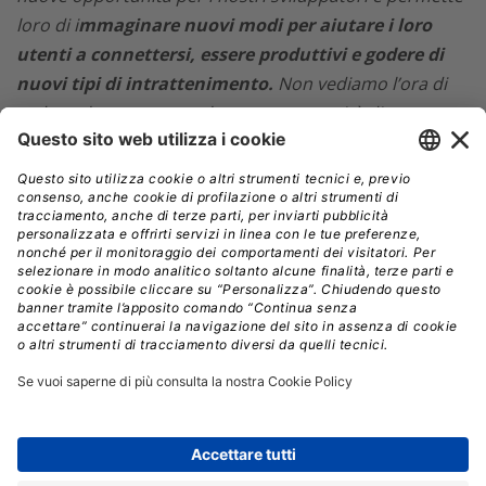
loro di i
mmaginare nuovi modi per aiutare i loro
utenti a connettersi, essere produttivi e godere di
nuovi tipi di intrattenimento.
Non vediamo l’ora di
vedere che cosa sogna la nostra comunità di
sviluppatori”.
Gli sviluppatori possono creare nuove esperienze che
sfruttano le caratteristiche di Apple Vision Pro
utilizzando gli stessi framework che già conoscono
sulle altre piattaforme Apple
, tra cui Xcode, SwiftUI,
RealityKit, ARKit e TestFlight
. Questi strumenti
consentono agli sviluppatori di creare
nuovi tipi di app
che abbracciano uno spettro di immersione
, tra cui:
Le finestre, che hanno profondità e possono
mostrare contenuti 3D
I volumi, che creano esperienze visualizzabili da