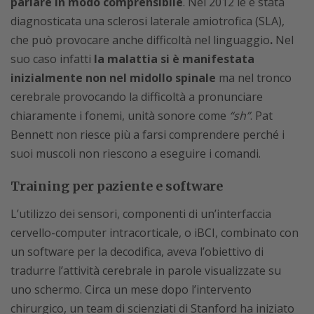
parlare in modo comprensibile
. Nel 2012 le è stata
diagnosticata una sclerosi laterale amiotrofica (SLA),
che può provocare anche difficoltà nel linguaggio
.
Nel
suo caso infatti
la malattia si è manifestata
inizialmente non nel midollo spinale
ma nel tronco
cerebrale provocando la difficoltà a pronunciare
chiaramente i fonemi, unità sonore come
“sh”
. Pat
Bennett non riesce più a farsi comprendere perché i
suoi muscoli non riescono a eseguire i comandi.
Training per paziente e software
L’utilizzo dei sensori, componenti di un’interfaccia
cervello-computer intracorticale, o iBCI, combinato con
un software per la decodifica, aveva l’obiettivo di
tradurre l’attività cerebrale in parole visualizzate su
uno schermo. Circa un mese dopo l’intervento
chirurgico, un team di scienziati di Stanford ha iniziato