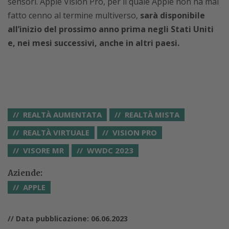
sensori. Apple Vision Pro, per il quale Apple non ha mai
fatto cenno al termine multiverso,
sarà disponibile
all’inizio del prossimo anno prima negli Stati Uniti
e, nei mesi successivi, anche in altri paesi.
REALTÀ AUMENTATA
REALTÀ MISTA
REALTÀ VIRTUALE
VISION PRO
VISORE MR
WWDC 2023
Aziende:
APPLE
// Data pubblicazione: 06.06.2023