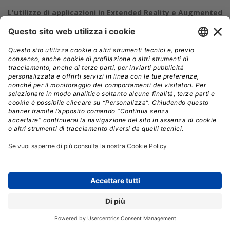
L'utilizzo di applicazioni in Extended Reality e Augmented
reality è sempre più diffuso in ambito sanitario. Ci
credono i giganti della tecnologia e anche gli Ospedali.
LUIGI FERRO
Collaboratore
Giornalista professionista dal 1992, ha cominciato con la
cronaca sul quotidiano l’Unità e sul mensile Società Civile,
per poi passare al settore informatico scrivendo ...
Leggi
tutto
“
alla Teleformazione alla Telemedicina nel
D
trapianto di polmone
” è il titolo di un
convegno che si è svolto di recente nell’aula
Magna del Rettorato dell’Università di Siena.