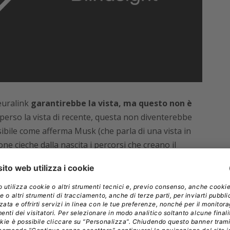
euralink
garantirebbe la vista, ma questo non è
erso la vista di recente, questa non diventerebbe
ile come afferma Musk (che parla di una vista in
ne cieche dalla nascita i percorsi che creano il
un array di microelettrodi effettivamente più
iente per impiantarlo con minor rischio di