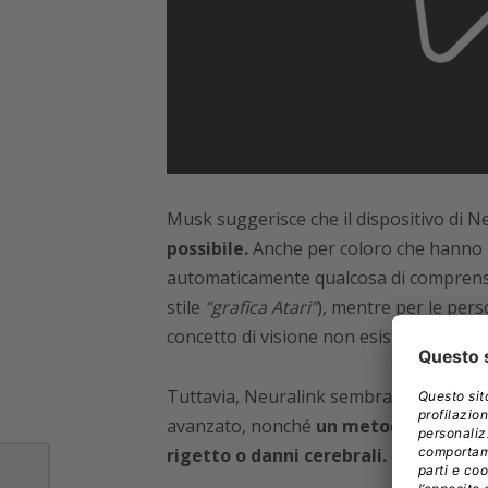
Musk suggerisce che il dispositivo di N
possibile.
Anche per coloro che hanno p
automaticamente qualcosa di comprensib
stile
“grafica Atari”
), mentre per le perso
concetto di visione non esistono.
Tuttavia, Neuralink sembra aver creato 
avanzato, nonché
un metodo più effic
rigetto o danni cerebrali.