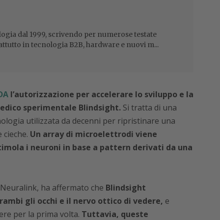
ogia dal 1999, scrivendo per numerose testate
attutto in tecnologia B2B, hardware e nuovi m...
DA
l’autorizzazione per accelerare lo sviluppo e la
medico sperimentale Blindsight.
Si tratta di
una
ologia utilizzata da decenni per ripristinare una
e cieche.
Un array di microelettrodi viene
timola i neuroni in base a pattern derivati da una
i Neuralink, ha affermato che
Blindsight
mbi gli occhi e il nervo ottico di vedere,
e
ere per la prima volta.
Tuttavia, queste