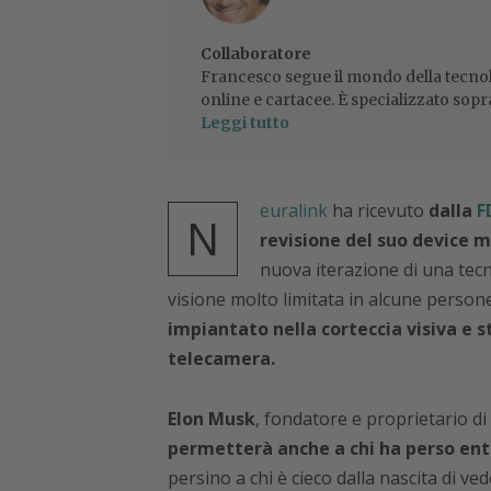
Collaboratore
Francesco segue il mondo della tecnol
online e cartacee. È specializzato sopr
Leggi tutto
euralink
ha ricevuto
dalla
F
N
revisione del suo device 
nuova iterazione di una tecn
visione molto limitata in alcune person
impiantato nella corteccia visiva e s
telecamera.
Elon Musk
, fondatore e proprietario d
permetterà anche a chi ha perso entra
persino a chi è cieco dalla nascita di ved