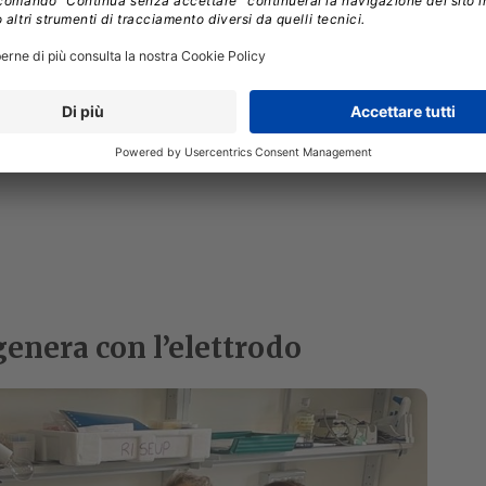
NEURALINK
igenera con l’elettrodo