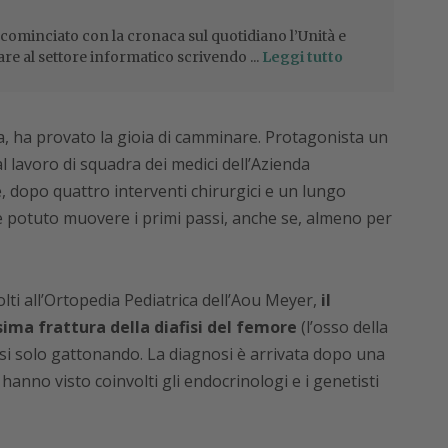
 cominciato con la cronaca sul quotidiano l’Unità e
are al settore informatico scrivendo ...
Leggi tutto
ta, ha provato la gioia di camminare. Protagonista un
l lavoro di squadra dei medici dell’Azienda
, dopo quattro interventi chirurgici e un lungo
te potuto muovere i primi passi, anche se, almeno per
lti all’Ortopedia Pediatrica dell’Aou Meyer,
il
ma frattura della diafisi del femore
(l’osso della
ersi solo gattonando. La diagnosi è arrivata dopo una
hanno visto coinvolti gli endocrinologi e i genetisti