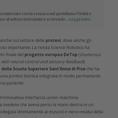
 cominciato con la cronaca sul quotidiano l’Unità e
are al settore informatico scrivendo ...
Leggi tutto
 anche sul settore delle
protesi
, dove anche gli
uolo importante. La rivista Science Robotics ha
ato finale del
progetto europeo DeTop
(
Dexterous
 with neural control and sensory feedback
)
a della Scuola Superiore Sant’Anna di Pisa
che ha
di una protesi bionica integrata in modo permanente
una paziente.
 un’innovativa interfaccia uomo-macchina
a svedese che aveva perso la mano destra in un
 collegata direttamente ai muscoli e nervi residui della