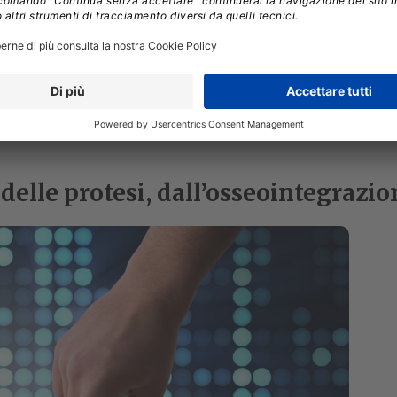
elle protesi, dall’osseointegrazio