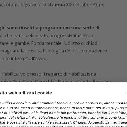
o, ottenuti grazie alla
stampa 3D
del laboratorio
ghi sono riusciti a programmare una serie di
’osso, che hanno eliminato progressivamente la
re le gambe. Fondamentale l’utilizzo di chiodi
mpagnare la crescita fisiologica del piccolo paziente
ne interna” all’osso.
abilitativo presso il reparto di riabilitazione
Centro Don Carlo Gnocchi di Firenze e l’individuazione
’avanzamento della patologia.