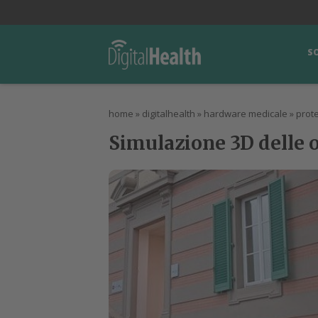
lWorld
Digital Manager
DigitalPartner
CWI Digital Health – Home
S
home
»
digitalhealth
»
hardware medicale
»
prote
Simulazione 3D delle 