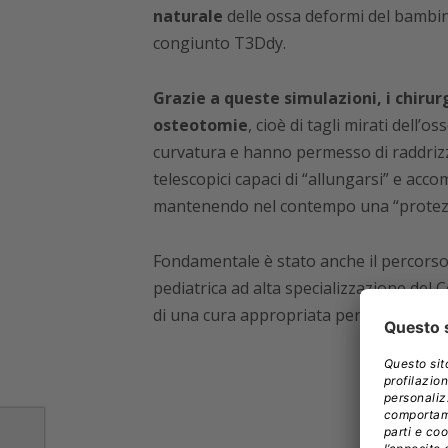
naturale
delle ossa deformi del bambin
congiunto T3Ddy.
Grazie a queste simulazioni, i chirur
osteotomie
, cioè di tagli mirati dell
curvatura e hanno permesso di raddrizza
telescopici capaci di “allungarsi” e acco
mantenendo nel contempo una “protezio
Fondamentale è stato anche il percorso ri
pediatrica ad alta specializzazione del 
di una cura appropriata per impedire l