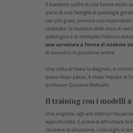
Il bambino soffre di una forma molto se
parte di una famiglia di patologie gene
casi più gravi, provoca una importante
chiamata “
la malattia delle ossa di vetr
patologico e le molteplici fratture ave
una curvatura a forma di sciabola si
di muoversi in posizione eretta.
Una volta arrivata la diagnosi, è cominc
passo dopo passo, è stata l’equipe di O
professor Giovanni Beltrami.
Il training con i modelli 
Una angiotac agli arti inferiori ha perm
approfondito. E prima di affrontare la l
risolvere la situazione, i chirurghi si so