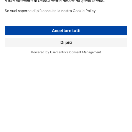
esperienza
– spiega Volpe –
si limitano al massimo gli
errori umani correlati al gesto chirurgico e si ottiene il
miglior risparmio possibile di tessuto osseo
”.
L’impianto di protesi tramite il sistema Prophecy
Stryker è più accurato rispetto alla tecnica manuale.
“
Questo strumento
– spiega Valcarenghi –
offre al
chirurgo la soluzione per un trattamento
personalizzato dei pazienti affetti da artrosi di caviglia
.
Si riducono, infatti, i tempi di intervento e di
recupero post-operatorio e l’esposizione radiologica
.
Conseguentemente, saranno più brevi il ricovero e la
ripresa della mobilità. Inoltre, la minore esposizione
tessutale consente un miglior controllo del dolore
dopo l’operazione
”. La degenza standard è stata ridotta
a due o tre giorni con inizio della riabilitazione
fisioterapica, in collaborazione con il reparto di