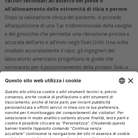
fattori secondari all’assetto del piede o
all’allineamento delle estremità di tibia e perone
.
Dopo la valutazione clinica del paziente, si procede
all’acquisizione di una Tac tridimensionale della caviglia
e del ginocchio che permette una rilevazione precisa e
accurata dell’arto e all’invio negli Stati Uniti. Una volta
studiato accuratamente il caso, gli ingegneri del
laboratorio americano progettano le guide che
serviranno per il posizionamento della protesi. Solo a
seguito dell’approvazione da parte del chirurgo
ortopedico verrà avviata la produzione dei componenti
custom made. In sala operatoria, infine, si procede
all’intervento grazie all’utilizzo di un sistema di
centraggio radiologico che permette un corretto
posizionamento delle guide e di collocare la protesi così
come è previsto dal modello virtuale. “
Con questa
metodica, impiegata da professionisti con lunga