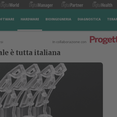
OFTWARE
HARDWARE
BIOINGEGNERIA
DIAGNOSTICA
TERA
si
In collaborazione con
le è tutta italiana