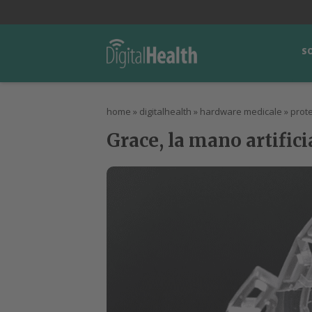
lWorld
Digital Manager
DigitalPartner
CWI Digital Health – Home
S
home
»
digitalhealth
»
hardware medicale
»
prote
Grace, la mano artificia