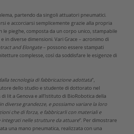
oblema, partendo da singoli attuatori pneumatici.
rsi e accorciarsi semplicemente grazie alla propria
n le pieghe, composta da un corpo unico, stampabile
i e in diverse dimensioni. Vari Grace – acronimo di
tract and Elongate
– possono essere stampati
itetture complesse, così da soddisfare le esigenze di
dalla tecnologia di fabbricazione adottata
”,
ore dello studio e studente di dottorato nel
di Iit a Genova e all’Istituto di BioRobotica della
in diverse grandezze, e possiamo variare la loro
oni che di forza, e fabbricarli con materiali e
integrati nelle strutture da attuare
”. Per dimostrare
mpata una mano pneumatica, realizzata con una