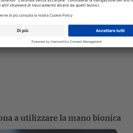
grazione della protesi in un sistema protesico
sona a utilizzare la mano bionica