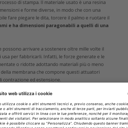
ocesso di stampa. Il materiale usato è una resina
imensioni e forme diverse, in modo che con una
ile fare piegare le dita, torcere il palmo e ruotare il
mi e ha dimensioni paragonabili a quelli di una
 possono arrivare a sostenere oltre mille volte il
usa per fabbricarli. Infatti, le forze generate e le
entate o ridotte adottando materiali più o meno
re della membrana che compone questi attuatori
i contrazione ed estensione.
chnologies dell’IIT
aveva anche sviluppato, in
esica Hannes
, in grado di riprodurre circa il 90%
 Hannes consente all’utente di afferrare gli oggetti,
 esterne, rendendo i gesti più fluidi. Tutto questo,
 costo inferiore del 30%
e prestazioni superiori, in
 della batteria che può durare fino a un’intera