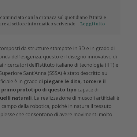
 cominciato con la cronaca sul quotidiano l’Unità e
are al settore informatico scrivendo ...
Leggi tutto
i composti da strutture stampate in 3D e in grado di
onda dell’esigenza: questo è il disegno innovativo di
i ricercatori dell’Istituto italiano di tecnologia (IIT) e
a Superiore Sant’Anna (SSSA) è stato descritto su
ficiale è in grado di
piegare le dita
,
torcere il
l primo prototipo di questo tipo
capace di
quelli naturali
. La realizzazione di muscoli artificiali è
 campo della robotica, poiché in natura il tessuto
mplesse che consentono di avere movimenti molto