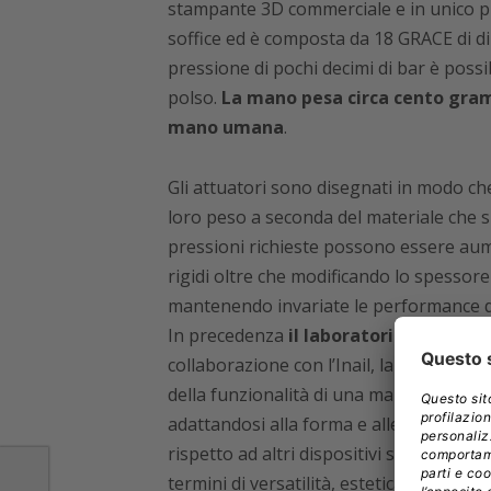
stampante 3D commerciale e in unico pr
soffice ed è composta da 18 GRACE di d
pressione di pochi decimi di bar è possib
polso.
La mano pesa circa cento gram
mano umana
.
Gli attuatori sono disegnati in modo che
loro peso a seconda del materiale che si 
pressioni richieste possono essere aum
rigidi oltre che modificando lo spesso
mantenendo invariate le performance d
In precedenza
il laboratorio Rehab Te
collaborazione con l’Inail, la
mano prot
della funzionalità di una mano naturale.
adattandosi alla forma e alle resistenze
rispetto ad altri dispositivi simili,
con un
termini di versatilità, estetica e durata