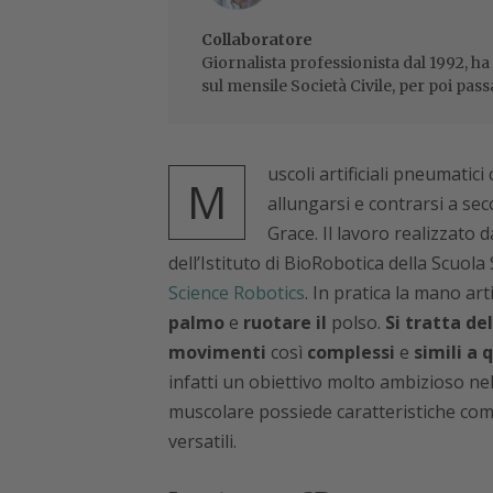
Collaboratore
Giornalista professionista dal 1992, ha
sul mensile Società Civile, per poi pass
uscoli artificiali pneumatic
M
allungarsi e contrarsi a sec
Grace. Il lavoro realizzato da
dell’Istituto di BioRobotica della Scuol
Science Robotics
. In pratica la mano arti
palmo
e
ruotare il
polso.
Si tratta de
movimenti
così
complessi
e
simili a 
infatti un obiettivo molto ambizioso nel
muscolare possiede caratteristiche co
versatili.