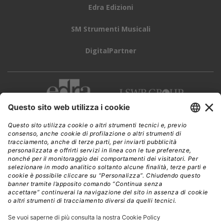
Edra Edizioni
SM Strumenti Musicali
DigitalPartner
CWI è una testata giornalistica di
Edra Edizioni s.r.l.
Direzione, amministrazione, redazione, pubblicità
Viale Enrico Forlanini 21 - 20134 Milano
Tel. +39 02 881841
C.F./P IVA 13002100157
www.edraedizioni.it
|
Privacy
Follow Us