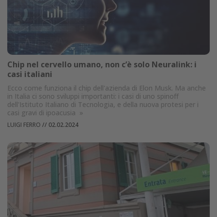
Chip nel cervello umano, non c’è solo Neuralink: i
casi italiani
Ecco come funziona il chip dell'azienda di Elon Musk. Ma anche
in Italia ci sono sviluppi importanti: i casi di uno spinoff
dell'Istituto Italiano di Tecnologia, e della nuova protesi per i
casi gravi di ipoacusia
»
LUIGI FERRO
//
02.02.2024