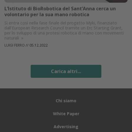
L’Istituto di BioRobotica del Sant’Anna cerca un
volontario per la sua mano robotica
Si entra così nella fase finale del progetto Myki, finanziato
dall’European Research Council tramite un Erc Starting Grant,
per lo sviluppo di una protesi robotica di mano con movimenti
naturali
»
LUIGI FERRO
//
05.12.2022
Carica altri...
Chi siamo
White Paper
Advertising