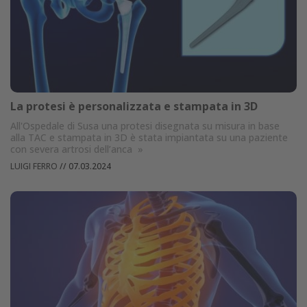
La protesi è personalizzata e stampata in 3D
All'Ospedale di Susa una protesi disegnata su misura in base
alla TAC e stampata in 3D è stata impiantata su una paziente
con severa artrosi dell’anca
»
LUIGI FERRO
//
07.03.2024