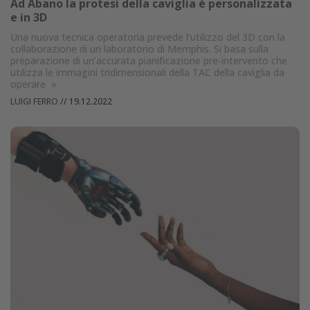
Ad Abano la protesi della caviglia è personalizzata
e in 3D
Una nuova tecnica operatoria prevede l’utilizzo del 3D con la
collaborazione di un laboratorio di Memphis. Si basa sulla
preparazione di un’accurata pianificazione pre-intervento che
utilizza le immagini tridimensionali della TAC della caviglia da
operare
»
LUIGI FERRO
//
19.12.2022