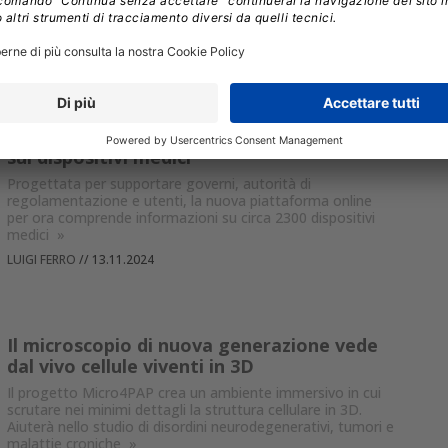
prova e trasportando un carico di 5 chilogrammi.
»
FRANCESCO DESTRI
//
20.02.2025
L’OMS con Medevis unifica le informazioni
sui dispositivi medici
Progettata per supportare governi, autorità di
regolamentazione e utenti, la nuova piattaforma online
per ora comprende informazioni su circa 2300 dispositivi
medici
»
LUIGI FERRO
//
13.11.2024
Il microscopio di nuova generazione vede
dal vivo cellule viventi in 3D
Il progetto Micro4PAP crea un ambiente immersivo in cui
scrutare nei minimi dettagli la struttura cellulare in 3D.
Aiuterà nello studio di disordini neurodegenerativi, tumori e
malattie croniche
»