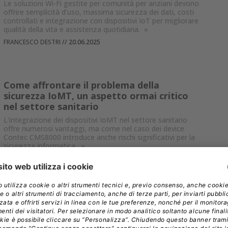
Le soluzioni Wi-Fi gestite per comunità per anziani devono
offrire semplicità d’uso, massima sicurezza dei dati, costi
controllati e integrazione con dispositivi IoT per migliorare
qualità della vita e assistenza quotidiana.
»
FRANCESCO DESTRI
//
20.06.2025
Come affrontare il problema della
sicurezza IoMT, un aspetto ormai critico
nel settore sanitario
L'integrazione dei dispositivi IoMT nel settore sanitario
offre numerosi vantaggi, ma come nel caso dei device
Contec CMS8000 introduce anche rischi significativi per la
sicurezza informatica.
»
FRANCESCO DESTRI
//
18.03.2025
I droni trasporteranno sangue e materiale
biologico dalla terraferma a Ischia
I droni hanno percorso la distanza di 17 chilometri fra due
strutture sanitarie di Pozzuoli e Ischia effettuando 4 voli di