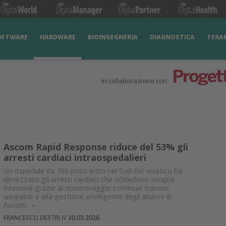
OFTWARE
HARDWARE
BIOINGEGNERIA
DIAGNOSTICA
TERA
In collaborazione con
Ascom Rapid Response riduce del 53% gli
arresti cardiaci intraospedalieri
Un ospedale da 700 posti letto nel Sud-Est asiatico ha
dimezzato gli arresti cardiaci che richiedono terapia
intensiva grazie al monitoraggio continuo tramite
wearable e alla gestione intelligente degli allarmi di
Ascom.
»
FRANCESCO DESTRI
//
30.03.2026