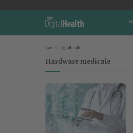
lWorld
Digital Manager
DigitalPartner
CWI Digital Health – Home
S
home
»
digitalhealth
Hardware medicale