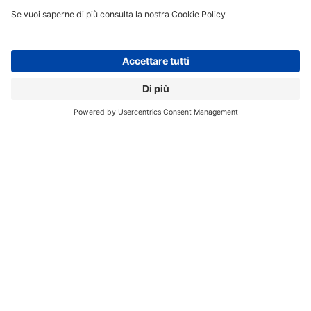
le malattie autoimmuni.
Tra le principali applicazioni cliniche e di ricerca
rientrano
l’identificazione dei residui tumorali
(ad
esempio in caso di mielomi e linfomi), la diagnosi di
recidive neoplastiche
(tumori della mammella,
melanomi, tumori Snc, tumori del tubo digerente e
tumori dell’ovaio), lo studio di processi infettivi
(endocarditi e setticemie) e la diagnosi precoce di
risposta al trattamento (Car-T, immunoterapia, target
therapy).
Grazie alla sua elevata sensibilità, inoltre,
il dispositivo
consente di diminuire di oltre l’80% la dose di
radiofarmaco
somministrato, contenendo di
conseguenza la dose di radiazione a cui sono
mediamente sottoposti pazienti e operatori. Appena