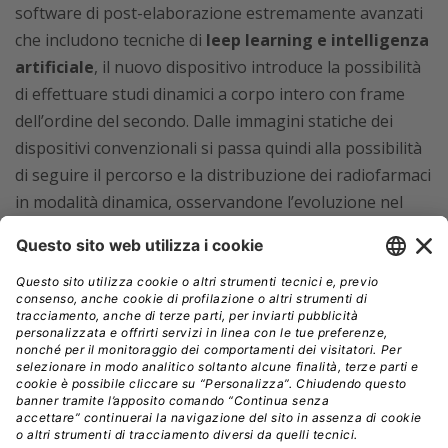
software di post-elaborazione estremamente avanzati
che includono tecniche di
leep learning e intelligenza
artificiale
, il nuovo dispositivo introduce la possibilità
di effettuare studi dinamici a corpo intero con frame
dell’ordine del secondo. Dalle immagini statiche dei
dispositivi convenzionali si passa quindi alla possibilità
di seguire il percorso e la distribuzione dei radiofarmaci
in modalità dinamica, osservandone l’evoluzione nel
tempo. In pratica, è come passare dalla fotografia al
cinema.
Il nuovo macchinario
apre importanti prospettive
per lo
sviluppo di nuovi radiofarmaci
sia con finalità
diagnostiche che terapeutiche. L’attività di studio
riguarderà soprattutto l’ambito oncologico (ad esempio
le patologie non esaminabili con tracciante Fdg, come il
tumore del rene) ma anche i processi
infiammatori e