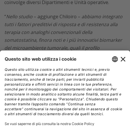
coinvolge diversi Dipartimenti e Unità operative.
“
Nello studio
– aggiunge Chiloiro –
abbiamo integrato
tutti i fattori predittivi di risposta e di resistenza alla
terapia con analoghi convenzionali della
somatostatina, finora noti e i più innovativi biomarker
del microambiente tumorale, quali il profilo
dell’infiltrato infiammatorio. In questo modo abbiamo
costruito un modello matematico e un algoritmo,
basato su parametri clinici, biochimici, molecolari e
morfologici
”.
Tramite il nomogramma derivante dal modello
matematico è possibile identificare la probabilità per
ciascun paziente di
ottenere una buona risposta alla
terapia con analoghi convenzionali della
somatostatina
, integrando i tre fattori di resistenza