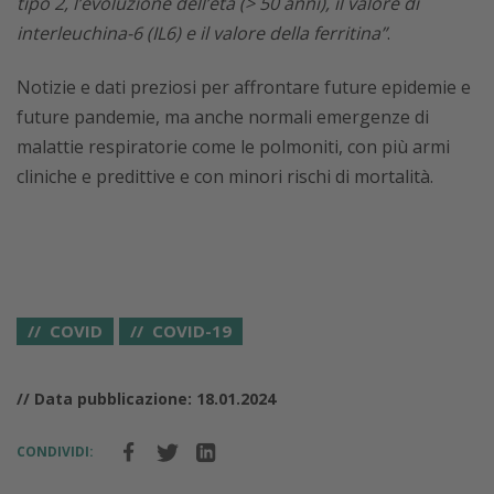
tipo 2, l’evoluzione dell’età (> 50 anni), il valore di
interleuchina-6 (IL6) e il valore della ferritina”
.
Notizie e dati preziosi per affrontare future epidemie e
future pandemie, ma anche normali emergenze di
malattie respiratorie come le polmoniti, con più armi
cliniche e predittive e con minori rischi di mortalità.
COVID
COVID-19
// Data pubblicazione: 18.01.2024
CONDIVIDI: