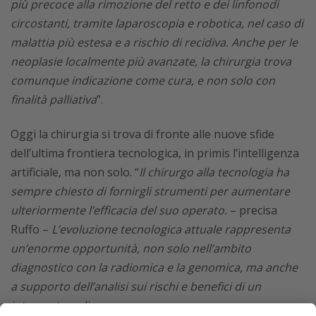
più precoce alla rimozione del retto e dei linfonodi
circostanti, tramite laparoscopia e robotica, nel caso di
malattia più estesa e a rischio di recidiva. Anche per le
neoplasie localmente più avanzate, la chirurgia trova
comunque indicazione come cura, e non solo con
finalità palliativa
”.
Oggi la chirurgia si trova di fronte alle nuove sfide
dell’ultima frontiera tecnologica, in primis l’intelligenza
artificiale, ma non solo. “
Il chirurgo alla tecnologia ha
sempre chiesto di fornirgli strumenti per aumentare
ulteriormente l’efficacia del suo operato.
– precisa
Ruffo –
L’evoluzione tecnologica attuale rappresenta
un’enorme opportunità, non solo nell’ambito
diagnostico con la radiomica e la genomica, ma anche
a supporto dell’analisi sui rischi e benefici di un
intervento o di una