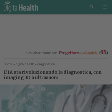
In collaborazione con
home
»
digitalhealth
»
diagnostica
L’IA sta rivoluzionando la diagnostica, con
imaging 3D a ultrasuoni