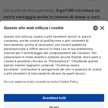
Dal punto di vista operativo,
GigaTIME introduce un
netto vantaggio anche in termini di tempi e costi.
La generazione di mappe dettagliate del microambiente
tumorale richiede normalmente giorni di lavoro e
investimenti significativi per ogni singolo campione,
spesso basati su test di laboratorio complessi.
L’approccio computazionale adottato da GigaTIME
permette invece di simulare l’analisi di decine di
proteine in pochi secondi,
rendendo possibile lo
studio simultaneo di decine di migliaia di scenari,
accelerando la ricerca e rendendola più accessibile e
replicabile su scala globale.
Le implicazioni cliniche sono particolarmente
rilevanti nell’ambito dell’immunoterapia.
Comprendere come specifiche mutazioni genetiche si