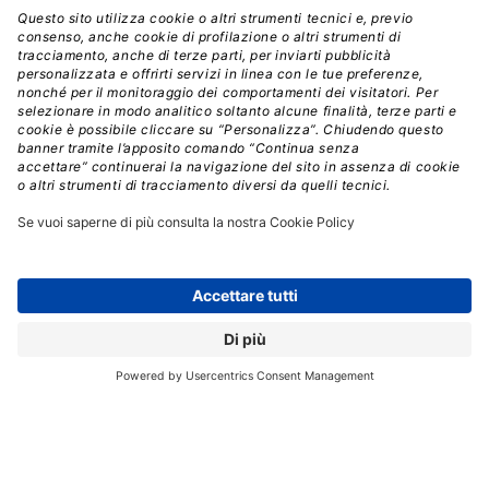
“
Abbiamo messo insieme due set di dati indipendenti
con un totale di 134 pazienti
(92 casi nel primo set di
dati, 42 nel secondo set di test indipendente) –
spiegano la professoressa Sala e la dottoressa Mireia
Crispin Ortuzar di Cambridge –
. Per tutte le pazienti
all’inizio
(prima del trattamento)
, abbiamo ottenuto
dati clinici, inclusi dati demografici e dettagli del loro
trattamento, nonché biomarcatori presenti nel sangue
come Ca-125 e Dna tumorale circolante
(ctDna),
nonché caratteristiche quantitative del tumore dedotte
dalle immagini della Tac di tutti i siti tumorali primari e
metastatici”.
Le localizzazioni omentali e pelviche/ovariche (le più
frequenti per la diffusione del cancro ovarico)
rappresentavano la maggior parte del carico di malattia