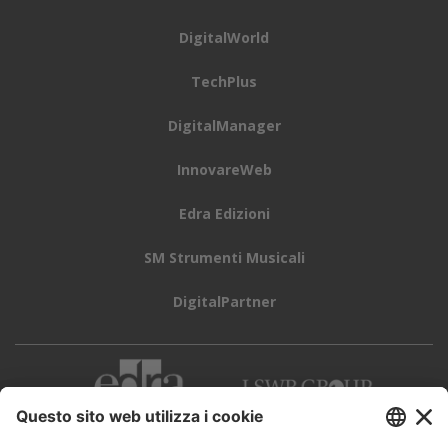
DigitalWorld
TechPlus
DigitalManager
InnovareWeb
Edra Edizioni
SM Strumenti Musicali
DigitalPartner