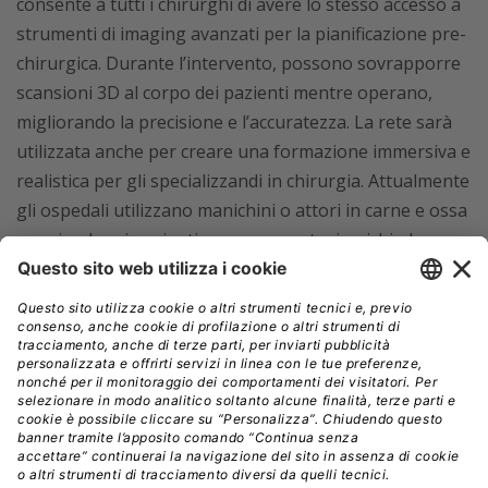
consente a tutti i chirurghi di avere lo stesso accesso a
strumenti di imaging avanzati per la pianificazione pre-
chirurgica. Durante l’intervento, possono sovrapporre
scansioni 3D al corpo dei pazienti mentre operano,
migliorando la precisione e l’accuratezza. La rete sarà
utilizzata anche per creare una formazione immersiva e
realistica per gli specializzandi in chirurgia. Attualmente
gli ospedali utilizzano manichini o attori in carne e ossa
per simulare i pazienti, ma sono costosi e richiedono
un’intensa pianificazione e programmazione.