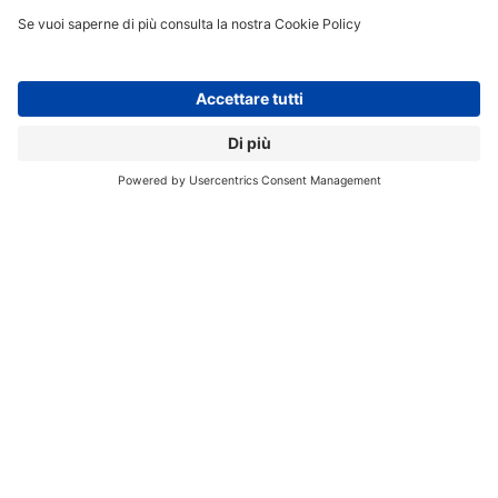
Velocità 100 volte superiori al 4G e latenza
quasi nulla
“
Le più recenti tecnologie 5G, integrate con la
crescente presenza di dispositivi IoT e una corretta
architettura di rete, rappresentano la combinazione
ideale per l’innovazione nel settore sanitario
”, osserva
Roberto Lucarelli, Msp Solution architect Southern
Europe di Cradlepoint
. Il 5G, prosegue, offre una
connessione a bassa latenza e una maggiore
larghezza di banda
, elementi essenziali per le
applicazioni che consentono e abilitano l’assistenza