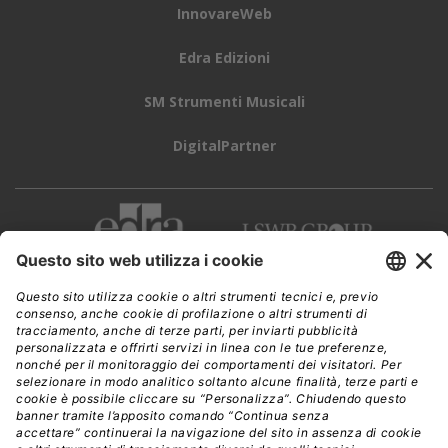
InnovareWeb
Edra Edizioni
SM Strumenti Musicali
DigitalPartner
CWI è una testata giornalistica di
Edra Edizioni s.r.l.
Direzione, amministrazione, redazione, pubblicità
Viale Enrico Forlanini 21 - 20134 Milano
Tel. +39 02 881841
C.F./P IVA 13002100157
www.edraedizioni.it
|
Privacy