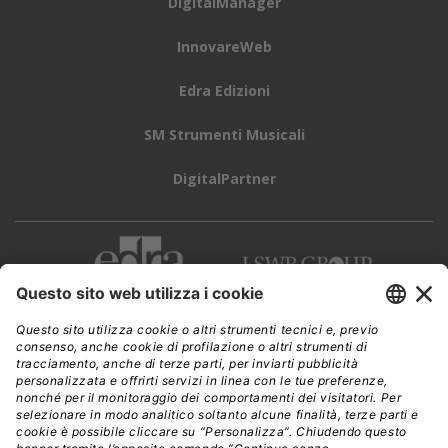
DigitalManager
InnovareWeb
Edra Edizioni
SM Strumenti Musicali
DigitalPartner
CWI è una testata giornalistica di
Edra Edizioni s.r.l.
Direzione, amministrazione, redazione, pubblicità
Viale Enrico Forlanini 21 - 20134 Milano
Tel. +39 02 881841
C.F./P IVA 13002100157
www.edraedizioni.it
|
Privacy