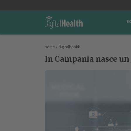
lWorld
Digital Manager
DigitalPartner
CWI Digital Health – Home
S
home
»
digitalhealth
In Campania nasce un