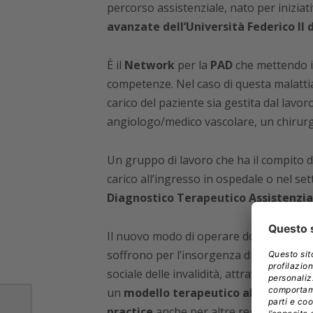
percorso assistenziale, nato per iniziat
avanzate dell’Università Federico II 
È il
Network
per la
PAD
che mettendo i
competenze. Nel caso di questa malattia
carico del paziente sia gestita dal lavor
angiologo/medico vascolare, un chirurg
Un gruppo di lavoro che ha il compito di 
carico all’ingresso in ospedale o nel se
Diagnostico Terapeutico Assistenzia
Il nuovo modo di operare dovrebbe perme
soffrono per l’insorgenza di accidenti ca
sociale delle invalidità, attraverso la p
un
modello terapeutico all’avanguar
practice
anche per altre regioni italian