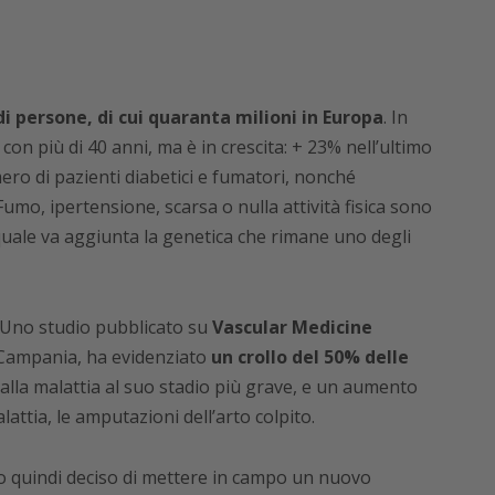
i persone, di cui quaranta milioni in Europa
. In
on più di 40 anni, ma è in crescita: + 23% nell’ultimo
ro di pazienti diabetici e fumatori, nonché
umo, ipertensione, scarsa o nulla attività fisica sono
al quale va aggiunta la genetica che rimane uno degli
. Uno studio pubblicato su
Vascular Medicine
 Campania, ha evidenziato
un crollo del 50% delle
 dalla malattia al suo stadio più grave, e un aumento
lattia, le amputazioni dell’arto colpito.
to quindi deciso di mettere in campo un nuovo