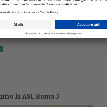
D
ontro la ASL Roma 3