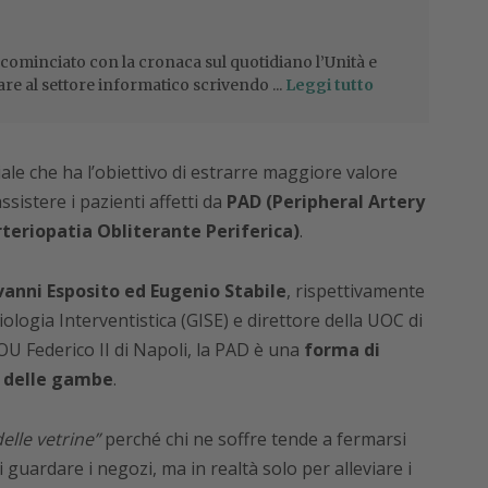
 cominciato con la cronaca sul quotidiano l’Unità e
are al settore informatico scrivendo ...
Leggi tutto
le che ha l’obiettivo di estrarre maggiore valore
sistere i pazienti affetti da
PAD (Peripheral Artery
rteriopatia Obliterante Periferica)
.
vanni Esposito ed Eugenio Stabile
, rispettivamente
iologia Interventistica (GISE) e direttore della UOC di
U Federico II di Napoli, la PAD è una
forma di
e delle gambe
.
elle vetrine”
perché chi ne soffre tende a fermarsi
guardare i negozi, ma in realtà solo per alleviare i