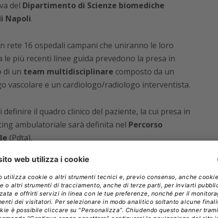
iva del
Dipartimento di Scienze biomediche
di Napoli
.
n rete 16 ospedali campani che uniranno le loro
 le più recenti linee guida prevedono la presa in
o di un
team multidisciplinare
composto da un
o vascolare e un cardiologo/radiologo interventista.
definire il quadro clinico del paziente, la cui presa in
tting ambulatoriale sarà definita nel
Percorso
le
(Pdta).
ttere di ridurre le ospedalizzazioni di pazienti che
rdiovascolari acuti e aiuterà a ridurre l’impatto
revenzione efficace delle amputazioni. Infine, creerà
dia
in Campania che rappresenterà una
best
e.