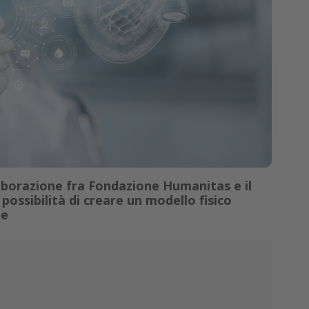
laborazione fra Fondazione Humanitas e il
 possibilità di creare un modello fisico
le