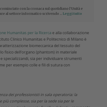
 cominciato con la cronaca sul quotidiano l’Unità e
are al settore informatico scrivendo ...
Leggi tutto
one Humanitas per la Ricerca
e alla collaborazione
tituto Clinico Humanitas e Politecnico di Milano è
aratterizzazione biomeccanica del tessuto del
lo fisico dell’organo (phantom) in materiale
hi e specializzandi, sia per individuare strumenti
ome per esempio colle e fili di sutura con
enza dei professionisti in sala operatoria: la
e più complesse, sia per la sede sia per le