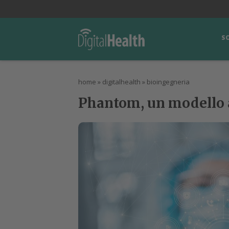
lWorld
Digital Manager
DigitalPartner
CWI Digital Health – Home
S
home
»
digitalhealth
»
bioingegneria
Phantom, un modello ar