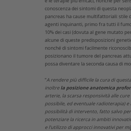
e le terapie più efficaci, nonché per se
conoscenza dei sintomi di questa neopl
pancreas ha cause multifattoriali: stile 
agenti inquinanti, primo fra tutti il f
10% dei casi (dovuta al gene mutato per
alcune di queste predisposizioni genetich
nonché di sintomi facilmente riconoscibi
posizionano il tumore del pancreas attu
possa diventare la seconda causa di mor
“
A rendere più difficile la cura di quest
inoltre
la posizione anatomica profo
arterie, la scarsa responsività alle cu
possibile, ed eventuale radioterapia) e 
possibilità di intervento, fatto salvo pe
potenziare la ricerca in ambiti innovativ
e l’utilizzo di approcci innovativi per m