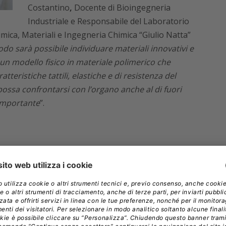
Costantino
,
Docente di Bioingegneria
Industriale e Responsabile del Laboratorio
imica, Materiali e Ingegneria Chimica “Giulio Natta”
odo sarà possibile individuare
materiali innovativi e
i un modello fisico in materiale polimerico che
teristiche tattili, elastiche e di resistenza del
possa confrontarsi con l’organo anche al di fuori
 importante
”.
 Artificiale
nto, è relativamente poco diffuso. Questo rende
ligenza artificiale e sulle potenzialità che offre
 una casistica di pazienti relativamente ridotta. È
ato dai fondi 5×1000 e realizzato con il supporto dei