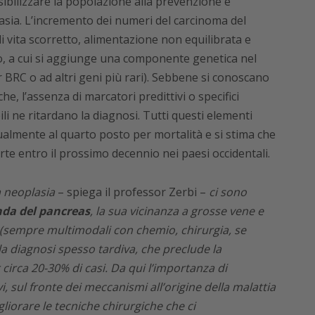
nsibilizzare la popolazione alla prevenzione e
asia. L’incremento dei numeri del carcinoma del
di vita scorretto, alimentazione non equilibrata e
umo, a cui si aggiunge una componente genetica nel
 BRC o ad altri geni più rari). Sebbene si conoscano
e, l’assenza di marcatori predittivi o specifici
li ne ritardano la diagnosi. Tutti questi elementi
almente al quarto posto per mortalità e si stima che
te entro il prossimo decennio nei paesi occidentali.
a neoplasia
– spiega il professor Zerbi –
ci sono
nda del pancreas
, la sua vicinanza a grosse vene e
re (sempre multimodali con chemio, chirurgia, se
la diagnosi spesso tardiva, che preclude la
r circa 20-30% di casi. Da qui l’importanza di
i, sul fronte dei meccanismi all’origine della malattia
igliorare le tecniche chirurgiche che ci