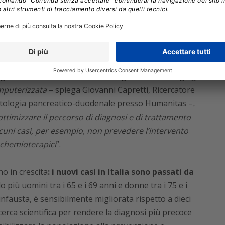
acità di predizione pre-operatoria
superiore a
lutare, per il singolo paziente, la probabilità di
tà, e da mettere in atto provvedimenti per limitarle.
genza Artificiale ai dati clinici e agli esami di imaging
mputerizzata
– spiega Giovanni Capretti, Ricercatore
patologia pancreatico-duodenale presso Humanitas –
.
i ottimizzare il percorso di diagnosi e di trattamento
cuni casi, per esempio, non prevedere l’intervento
 chemioterapici
”.
o in crescita
: i nuovi casi in Italia sono passati da
lo più uomini tra i 65 e i 69 anni e donne tra i 75 e i
nfausta, è sensibilmente migliorata rispetto a dieci
cerca scientifica per rendere la diagnosi più precoce