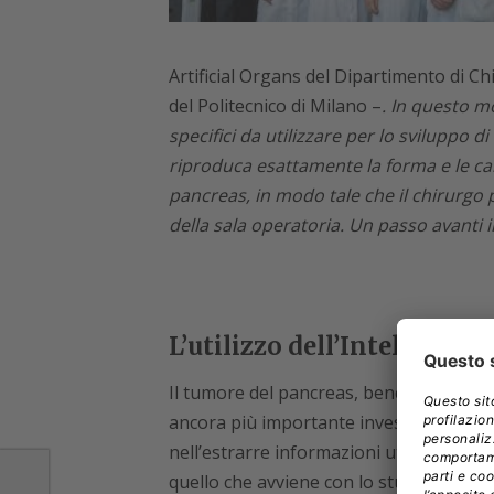
Artificial Organs del Dipartimento di Ch
del Politecnico di Milano –
. In questo m
specifici
da utilizzare per lo sviluppo d
riproduca esattamente la forma e le carat
pancreas, in modo tale che il chirurgo 
della sala operatoria. Un passo avanti
L’utilizzo dell’Intelligenza
Il tumore del pancreas, benché in aume
ancora più importante investire sull’intel
nell’estrarre informazioni utili anche da
quello che avviene con lo studio finanzi