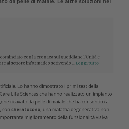
to da pelle di maiale. Le altre soluzioni nel
 cominciato con la cronaca sul quotidiano l’Unità e
are al settore informatico scrivendo ...
Leggi tutto
ificiale. Lo hanno dimostrato i primi test della
Care Life Sciences che hanno realizzato un impianto
ene ricavato da pelle di maiale che ha consentito a
a, con
cheratocono
, una malattia degenerativa non
importante miglioramento della funzionalità visiva.