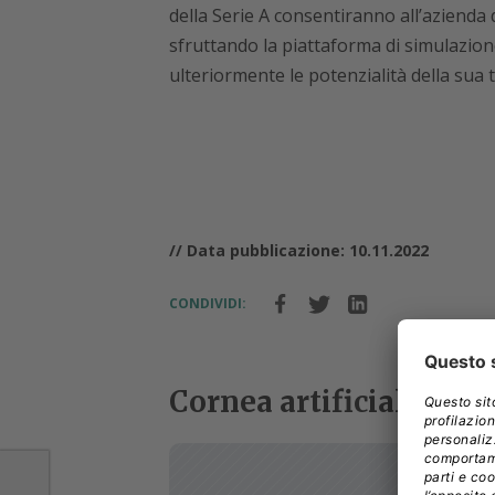
della Serie A consentiranno all’azienda 
sfruttando la piattaforma di simulazio
ulteriormente le potenzialità della sua 
// Data pubblicazione: 10.11.2022
CONDIVIDI:
Cornea artificiale: nuo