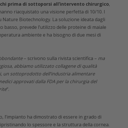
chi prima di sottoporsi all’intervento chirurgico
,
hanno riacquistato una visione perfetta di 10/10. I
 su Nature Biotechnology. La soluzione ideata dagli
to basso, prevede l’utilizzo delle proteine di maiale
mperatura ambiente e ha bisogno di due mesi di
 abbondante
– scrivono sulla rivista scientifica –
ma
osa, abbiamo utilizzato collagene di qualità
i, un sottoprodotto dell’industria alimentare
i medici approvati dalla FDA per la chirurgia del
ite
“.
o, l’impianto ha dimostrato di essere in grado di
ripristinando lo spessore e la struttura della cornea.