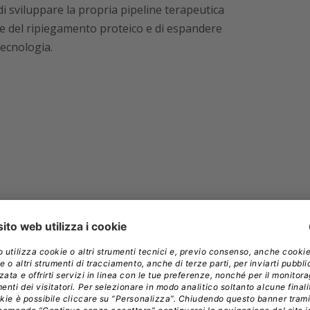
di sviluppare la propria pipeline terapeutica
ne del ripiegamento proteico e di espandere
tecnologia.
vi impianti realizzati in collagene