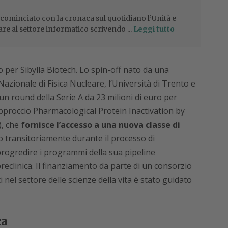
 cominciato con la cronaca sul quotidiano l’Unità e
are al settore informatico scrivendo ...
Leggi tutto
per Sibylla Biotech. Lo spin-off nato da una
 Nazionale di Fisica Nucleare, l’Università di Trento e
un round della Serie A da 23 milioni di euro per
 approccio Pharmacological Protein Inactivation by
), che
fornisce l’accesso a una nuova classe di
transitoriamente durante il processo di
progredire i programmi della sua pipeline
reclinica. Il finanziamento da parte di un consorzio
i nel settore delle scienze della vita è stato guidato
ca