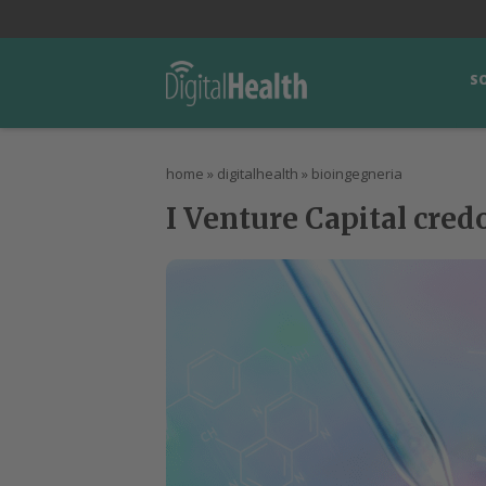
lWorld
Digital Manager
DigitalPartner
CWI Digital Health – Home
S
home
»
digitalhealth
»
bioingegneria
I Venture Capital cred