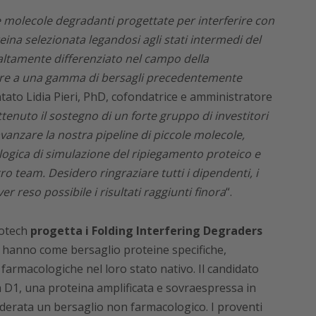
e molecole degradanti progettate per interferire con
eina selezionata legandosi agli stati intermedi del
ltamente differenziato nel campo della
re a una gamma di bersagli precedentemente
ato Lidia Pieri, PhD, cofondatrice e amministratore
enuto il sostegno di un forte gruppo di investitori
 avanzare la nostra pipeline di piccole molecole,
ogica di simulazione del ripiegamento proteico e
o team. Desidero ringraziare tutti i dipendenti, i
ver reso possibile i risultati raggiunti finora
“.
iotech
progetta i Folding Interfering Degraders
hanno come bersaglio proteine specifiche,
armacologiche nel loro stato nativo. Il candidato
na D1, una proteina amplificata e sovraespressa in
iderata un bersaglio non farmacologico. I proventi