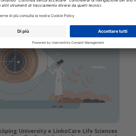
inköping University e LinkoCare Life Sciences