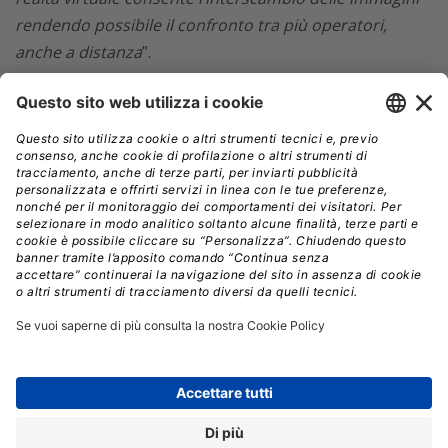
rendendo possibile il confronto tra più operatori,
anche a distanza
”.
La realtà aumentata è un passo nella cardiologia del
futuro, che richiede l’integrazione fra competenze e
figure professionali. La tecnologia cancella i confini fra
le specializzazioni e dunque il modello classico basato
sulla rigida suddivisione delle competenze è destinato a
sparire. Per esempio i nuovi software, come quello
installato al Monzino, prevedono
l’interazione fra
radiologi, cardiologi interventisti
, cardiochirurghi,
elettrofisiologi e cardiologi clinici, che devono avere un
linguaggio e una cultura comune.