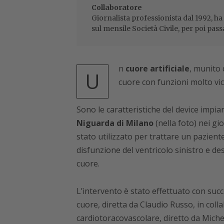
Collaboratore
Giornalista professionista dal 1992, ha
sul mensile Società Civile, per poi pass
n
cuore artificiale
, munito 
U
cuore con funzioni molto vici
Sono le caratteristiche del device impi
Niguarda di Milano
(nella foto) nei gio
stato utilizzato per trattare un pazient
disfunzione del ventricolo sinistro e des
cuore.
L’intervento è stato effettuato con succ
cuore, diretta da Claudio Russo, in coll
cardiotoracovascolare, diretto da Miche