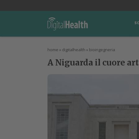
lWorld
Digital Manager
DigitalPartner
CWI Digital Health – Home
S
home
»
digitalhealth
»
bioingegneria
A Niguarda il cuore art