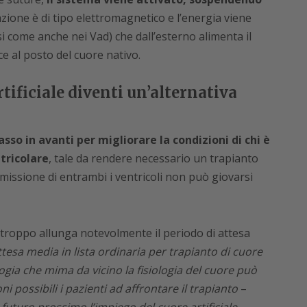
vazione è di tipo elettromagnetico e l’energia viene
i come anche nei Vad) che dall’esterno alimenta il
e al posto del cuore nativo.
rtificiale diventi un’alternativa
asso in avanti per migliorare la condizioni di chi è
tricolare
, tale da rendere necessario un trapianto
issione di entrambi i ventricoli non può giovarsi
rtroppo allunga notevolmente il periodo di attesa
attesa media in lista ordinaria per trapianto di cuore
gia che mima da vicino la fisiologia del cuore può
ni possibili i pazienti ad affrontare il trapianto
–
 futuro prossimo l’impiego del cuore artificiale