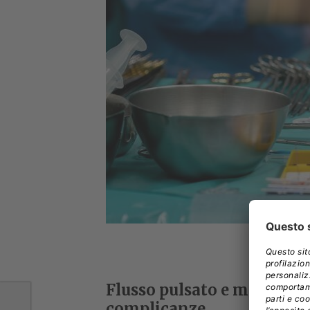
Flusso pulsato e membrane
complicanze