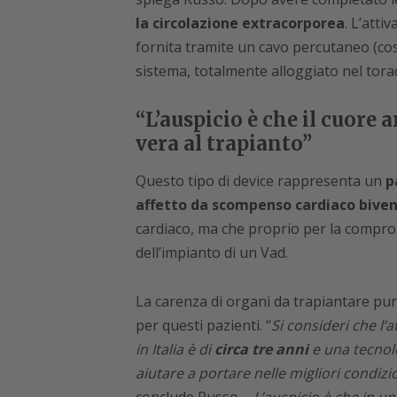
la circolazione extracorporea
. L’atti
fornita tramite un cavo percutaneo (cos
sistema, totalmente alloggiato nel torac
“L’auspicio è che il cuore a
vera al trapianto”
Questo tipo di device rappresenta un
p
affetto da scompenso cardiaco biven
cardiaco, ma che proprio per la comprom
dell’impianto di un Vad.
La carenza di organi da trapiantare pu
per questi pazienti. “
Si consideri che l’
in Italia è di
circa tre anni
e una tecnolo
aiutare a portare nelle migliori condizio
conclude Russo -.
L’auspicio è che in un