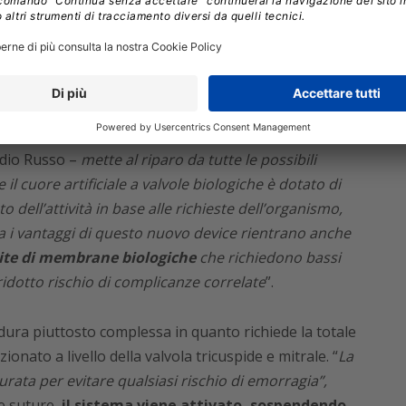
(che corrispondono alle valvole tricuspide,
tivo), il cuore artificiale impiantato a Niguarda è in
o di tipo pulsato
(cioè con una pressione sistolica ed
le).
udio Russo –
mette al riparo da tutte le possibili
il cuore artificiale a valvole biologiche è dotato di
ell’attività in base alle richieste dell’organismo,
a i vantaggi di questo nuovo device rientrano anche
tite di membrane biologiche
che richiedono bassi
 ridotto rischio di complicanze correlate
”.
dura piuttosto complessa in quanto richiede la totale
onato a livello della valvola tricuspide e mitrale. “
La
ata per evitare qualsiasi rischio di emorragia”,
e suture,
il sistema viene attivato, sospendendo