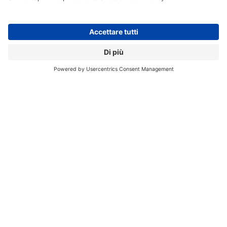
CLOUD MACHINE LEARNING
GOOGLE
TENSOR FLOW
// Data pubblicazione: 24.03.2016
CONDIVIDI:
Registrati per ricevere la
newsletter e accedere ai
contenuti insider