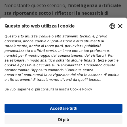
Nonostante questo scenario,
l’intelligenza artificiale
sta riportando sotto i riflettori la necessità di
archiviare grandi volumi di dati.
Addestrare modelli
IA o implementare sistemi di
Retrieval-Augmented
Generation (RAG)
richiede l’accesso a dataset massicci,
non sempre utilizzati in tempo reale. In molti casi,
dunque,
la memoria nearline rappresenta una
soluzione ideale: capiente, affidabile e meno
costosa rispetto agli SSD.
Jeff Park
, responsabile
Seagate
per Australia e Nuova
Zelanda, spiega che
gli HDD attuali sono sempre più
efficienti dal punto di vista energetico, consumano
meno e contengono minori quantità di CO₂
incorporata rispetto ai dischi a stato solido.
Le
innovazioni sviluppate per rispondere alle esigenze
degli hyperscaler, come l’aumento della velocità di