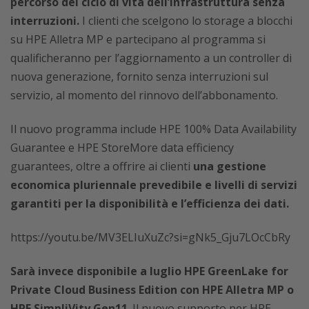
percorso del ciclo di vita dell’infrastruttura senza
interruzioni.
I clienti che scelgono lo storage a blocchi
su HPE Alletra MP e partecipano al programma si
qualificheranno per l’aggiornamento a un controller di
nuova generazione, fornito senza interruzioni sul
servizio, al momento del rinnovo dell’abbonamento.
Il nuovo programma include HPE 100% Data Availability
Guarantee e HPE StoreMore data efficiency
guarantees, oltre a offrire ai clienti
una gestione
economica pluriennale prevedibile e livelli di servizi
garantiti per la disponibilità e l’efficienza dei dati.
https://youtu.be/MV3ELIuXuZc?si=gNk5_Gju7LOcCbRy
Sarà invece disponibile a luglio HPE GreenLake for
Private Cloud Business Edition con HPE Alletra MP o
HPE SimpliVity Gen11
. Il nuovo supporto per HPE