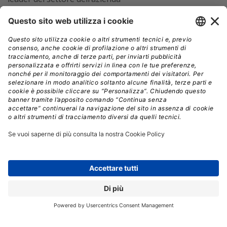
L’ultima versione di ONTAP include SnapMirror
active sync,
che crea una soluzione simmetrica di
continuità aziendale attiva-attiva su due data center e
garantisce operazioni aziendali senza interruzioni
anche durante un arresto del data center
La versione aggiornata di ONTAP include anche
FlexCache con Writeback
, che crea copie locali dei dati
per i team distribuiti, con conseguente riduzione della
latenza e dell’accesso ininterrotto, abbassando al
contempo i costi amministrativi
NetApp e Lenovo stanno collaborando a una
nuova soluzione di infrastruttura convergente
progettata per i casi d’uso di
retrieval-augmented
generation (RAG)
e inferencing per GenAI, con server
ThinkSystem Lenovo che utilizzano GPU NVIDIA L40S,
networking NVIDIA Spectrum-X e storage NetApp AFF,