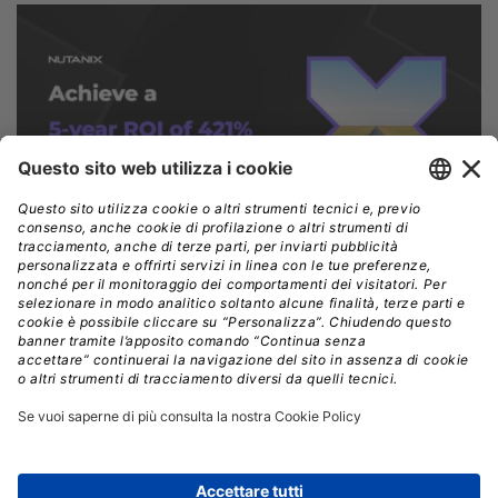
Uno degli aspetti più interessanti dell’annuncio
riguarda la scalabilità. Nutanix dichiara infatti di
poter
mantenere prestazioni prevedibili e lineari anche
all’aumentare del numero di acceleratori
impiegati.
Secondo i dati forniti dall’azienda, la
piattaforma è in grado di passare da configurazioni con
32 GPU, capaci di raggiungere 10 GB/s in lettura e 5
GB/s in scrittura,
fino a infrastrutture molto più