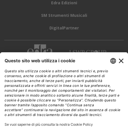
Edra Edizioni
SM Strumenti Musicali
DigitalPartner
CWI è una testata giornalistica di
Edra Edizioni s.r.l.
Direzione, amministrazione, redazione, pubblicità
Viale Enrico Forlanini 21 - 20134 Milano
Tel. +39 02 881841
C.F./P IVA 13002100157
www.edraedizioni.it
|
Privacy
Follow Us