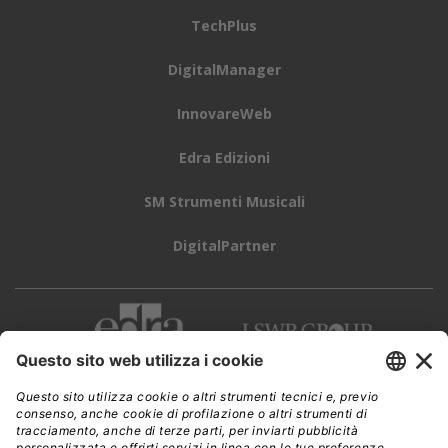
TechPlus
DigitalManager
InnovareWeb
Edra Edizioni
SM Strumenti Musicali
DigitalPartner
CWI è una testata giornalistica di
Edra Edizioni s.r.l.
Direzione, amministrazione, redazione, pubblicità
Viale Enrico Forlanini 21 - 20134 Milano