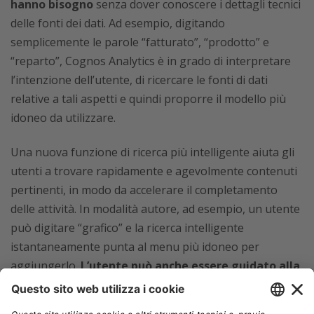
hanno bisogno
senza dover conoscere i dettagli tecnici
delle fonti dei dati. Ad esempio, digitando
semplicemente le parole “fatturato”, “prodotto” e
“reparto”, Cognos Analytics è in grado di interpretare
l’intenzione dell’utente, di ricercare le fonti di dati
relative a tali aspetti e quindi proporre il modello più
idoneo da utilizzare.
Una nuova funzione di ricerca più intelligente aiuta gli
utenti a trovare rapidamente e agevolmente contenuti
pertinenti, in modo da accelerare il completamento
delle attività. In modalità autore, ad esempio, un utente
può digitare “grafico” e la ricerca intelligente
istantaneamente punta al menu più idoneo per
aggiungerlo.
L’utente può anche essere guidato alla
visualizzazione più appropriata per tali dati
. Di
conseguenza, gli utenti delle linee di business possono