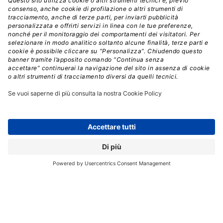
creare rapidamente e agevolmente i propri report e
dashboard senza dover ricorrere all’aiuto dell’IT.
Cognos Analytics offre infine una gamma completa
di reportistica a livello enterprise e di dipartimento
in un’unica soluzione,
dai report di produzione gestiti
ai report e dashboard creati autonomamente. Questo
ambiente unico offre la stessa esperienza d’uso in
ufficio, in movimento e su qualsiasi dispositivo, per
contribuire a soddisfare la domanda di informazioni
degli utenti di business, aiutando nel contempo a
ridurre i backlog IT.
BIG DATA
COGNOS ANALYTICS
IBM