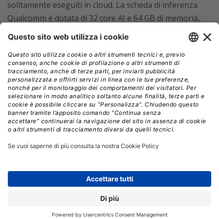
solitamente eseguiti in cloud. La scheda di inferenza
Qualcomm è dotata di 32 core AI e 64 GB di memoria,
pensata per i data scientist che sviluppano modelli di
intelligenza artificiale per l’edge.
Dal punto di vista dell’efficienza energetica,
Dell ha
innovato il raffreddamento dei data center con il
PowerCool Enclosed Rear Door Heat Exchanger
(eRDHx),
un sistema capace di catturare il 100% del
calore prodotto e di ridurre i costi di raffreddamento
fino al 60% rispetto ai sistemi tradizionali. Integrando
questa tecnologia nei rack IR7000, le aziende possono
aumentare la densità di calcolo fino al 16% senza
incrementare i consumi,
ottimizzando la gestione
termica fino a 80 kW per rack, ideale per applicazioni AI
e HPC (High Performance Computing). Il sistema
include anche funzionalità avanzate per il monitoraggio