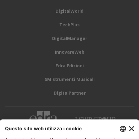
DigitalWorld
TechPlus
DigitalManager
InnovareWeb
Edra Edizioni
SM Strumenti Musicali
DigitalPartner