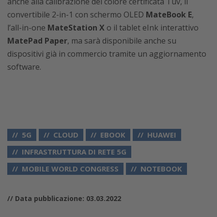
anche alla calibrazione del colore certificata Tüv, il
convertibile 2-in-1 con schermo OLED
MateBook E
,
l’all-in-one
MateStation X
o il tablet eInk interattivo
MatePad Paper
, ma sarà disponibile anche su
dispositivi già in commercio tramite un aggiornamento
software.
5G
CLOUD
EBOOK
HUAWEI
INFRASTRUTTURA DI RETE 5G
MOBILE WORLD CONGRESS
NOTEBOOK
// Data pubblicazione: 03.03.2022