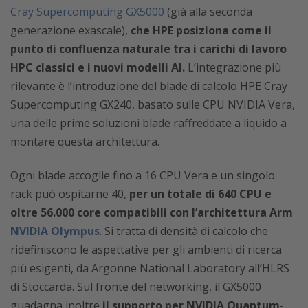
Cray Supercomputing GX5000
(già alla seconda
generazione exascale),
che HPE posiziona come il
punto di confluenza naturale tra i carichi di lavoro
HPC classici e i nuovi modelli AI.
L’integrazione più
rilevante è l’introduzione del blade di calcolo HPE Cray
Supercomputing GX240, basato sulle CPU NVIDIA Vera,
una delle prime soluzioni blade raffreddate a liquido a
montare questa architettura.
Ogni blade accoglie fino a 16 CPU Vera e un singolo
rack può ospitarne 40,
per un totale di 640 CPU e
oltre 56.000 core compatibili con l’architettura Arm
NVIDIA Olympus
. Si tratta di densità di calcolo che
ridefiniscono le aspettative per gli ambienti di ricerca
più esigenti, da Argonne National Laboratory all’HLRS
di Stoccarda. Sul fronte del networking, il GX5000
guadagna inoltre
il supporto per NVIDIA Quantum-