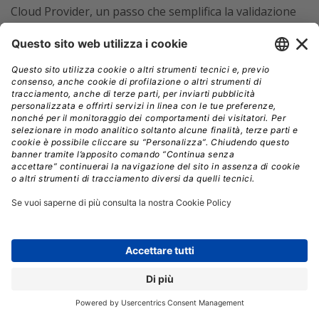
Cloud Provider, un passo che semplifica la validazione
per i fornitori di servizi cloud e
riduce la complessità
burocratica nell’accesso all’ecosistema NVIDIA.
HPE ha anche introdotto
modelli di multi-tenancy
per ambienti su larga scala,
con supporto a VM con
GPU passthrough e namespace Kubernetes sicuri
tramite
NVIDIA Multi-Instance GPU (MIG)
, abilitati da
SUSE Virtualization e SUSE Rancher Prime. Inoltre, il
portfolio HPE AI Factory supporta Red Hat Enterprise
Linux e OpenShift, integrati con NVIDIA AI Enterprise
per ambienti Linux enterprise.
Il tassello forse più ambizioso è però l’introduzione di
NVIDIA Mission Control
nelle soluzioni HPE AI
Factory at scale e sovereign.
Si tratta di una
piattaforma di orchestrazione, monitoraggio e