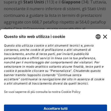
supera gli
Stati Uniti
(113) e il
Giappone
(34). Tuttavia,
nonostante il numero inferiore di sistemi, gli Stati Uniti
continuano a guidare la lista in termini di prestazioni
aggregate con 668,7 petaflop rispetto ai 564,0 petaflop
della Cina. Il Giappone, grazie soprattutto al
supercomputer Fugaku, raggiunge una performance
complessiva di 593,7 petaflop, che supera quella della
Cina.
Di seguito le prime dieci posizioni della classifica
TOP500
:
Fugaku.
Realizzato da Fujitsu, è installato presso il
RIKEN Center for Computational Science (R-CCS) di
Kobe, in Giappone
2.
Summit.
Realizzato da IBM e installato presso l’Oak
Ridge National Laboratory (ORNL) in Tennessee, si