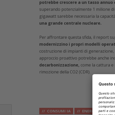
potrebbe crescere a un tasso annuo c
superando potenzialmente 1 milione di 
gigawatt sarebbe necessaria la capacità 
una grande centrale nucleare.
Per affrontare questa sfida, il report s
modernizzino i propri modelli operat
costruzione di impianti di generazione, 
approccio proattivo potrebbe anche in
decarbonizzazione,
come la cattura e l
rimozione della CO2 (CDR).
CONSUMI IA
ENERGIA
IA