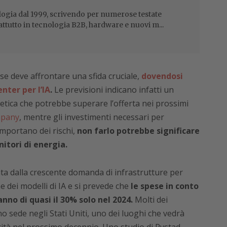
ogia dal 1999, scrivendo per numerose testate
attutto in tecnologia B2B, hardware e nuovi m...
se deve affrontare una sfida cruciale,
dovendosi
nter per l’IA
.
Le previsioni indicano infatti un
ica che potrebbe superare l’offerta nei prossimi
mpany
, mentre gli investimenti necessari per
mportano dei rischi,
non farlo potrebbe significare
itori di energia.
ta dalla crescente domanda di infrastrutture per
e dei modelli di IA e si prevede che
le spese in conto
no di quasi il 30% solo nel 2024.
Molti dei
no sede negli Stati Uniti, uno dei luoghi che vedrà