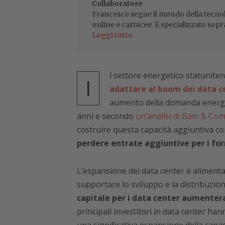
Collaboratore
Francesco segue il mondo della tecnol
online e cartacee. È specializzato sopr
Leggi tutto
l settore energetico statuniten
I
adattare al boom dei data ce
aumento della domanda energet
anni e secondo
un’analisi di Bain & Co
costruire questa capacità aggiuntiva co
perdere entrate aggiuntive per i forn
L’espansione dei data center è alimenta
supportare lo sviluppo e la distribuzion
capitale per i data center aumenteran
principali investitori in data center han