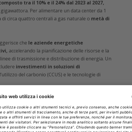
omposto tra il 10% e il 24% dal 2023 al 2027,
gigawattora. Per alimentare un data center da 1
di circa quattro centrali a gas naturale o
metà di
uggerisce che
le aziende energetiche
ivi,
accelerando la pianificazione delle risorse e la
linee di trasmissione e distribuzione di energia. Un
cludere
investimenti in soluzioni di
’utilizzo del carbonio (CCUS) e le tecnologie di
UTILITIES