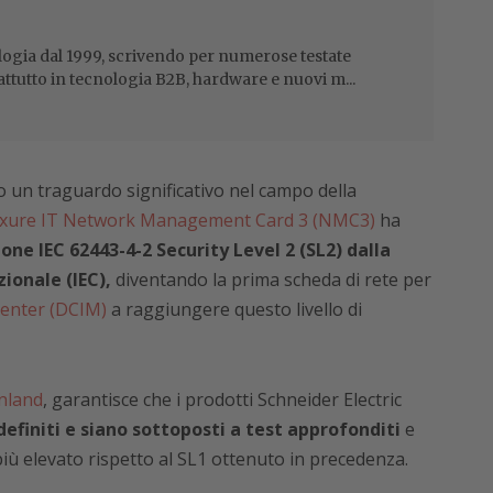
ogia dal 1999, scrivendo per numerose testate
attutto in tecnologia B2B, hardware e nuovi m...
o un traguardo significativo nel campo della
uxure IT Network Management Card 3 (NMC3)
ha
ione IEC 62443-4-2 Security Level 2 (SL2) dalla
ionale (IEC),
diventando la prima scheda di rete per
 center (DCIM)
a raggiungere questo livello di
nland
, garantisce che i prodotti Schneider Electric
 definiti e siano sottoposti a test approfonditi
e
 più elevato rispetto al SL1 ottenuto in precedenza.