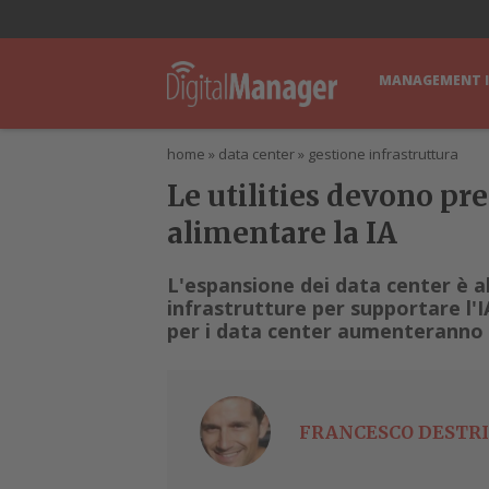
lWorld
Digital Manager
DigitalPartner
CWI Digital Health – Home
MANAGEMENT 
home
»
data center
»
gestione infrastruttura
Le utilities devono pr
alimentare la IA
L'espansione dei data center è 
infrastrutture per supportare l'I
per i data center aumenteranno di
FRANCESCO DESTRI