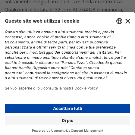
solitamente eseguiti in cloud. La scheda di inferenza
Qualcomm è dotata di 32 core AI e 64 GB di memoria,
pensata per i data scientist che sviluppano modelli di
intelligenza artificiale per l’edge.
Dal punto di vista dell’efficienza energetica,
Dell ha
innovato il raffreddamento dei data center con il
PowerCool Enclosed Rear Door Heat Exchanger
(eRDHx),
un sistema capace di catturare il 100% del
calore prodotto e di ridurre i costi di raffreddamento
fino al 60% rispetto ai sistemi tradizionali. Integrando
questa tecnologia nei rack IR7000, le aziende possono
aumentare la densità di calcolo fino al 16% senza
incrementare i consumi,
ottimizzando la gestione
termica fino a 80 kW per rack, ideale per applicazioni AI
e HPC (High Performance Computing). Il sistema
include anche funzionalità avanzate per il monitoraggio