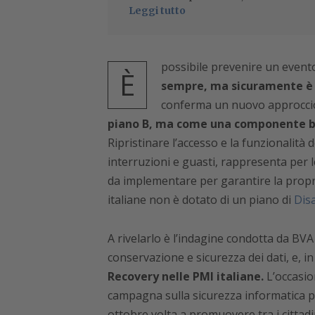
Leggi tutto
possibile prevenire un event
È
sempre, ma sicuramente è p
conferma un nuovo approccio
piano B, ma come una componente bas
Ripristinare l’accesso e la funzionalità d
interruzioni e guasti, rappresenta per l
da implementare per garantire la prop
italiane non è dotato di un piano di
Dis
A rivelarlo è l’indagine condotta da B
conservazione e sicurezza dei dati, e, in
Recovery nelle PMI italiane.
L’occasio
campagna sulla sicurezza informatica pr
ottobre volta a promuovere tra i cittadi