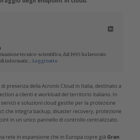
raggio degli endpoint in cloud.
a
mazione tecnico-scientifica, dal 1995 ha lavorato
di informatic...
Leggi tutto
 presenza della Acronis Cloud in Italia, destinato a
ction a clienti e workload del territorio italiano. In
servizi e soluzioni cloud gestite per la protezione
ect che integra backup, disaster recovery, protezione
nt in un unico pannello di controllo centralizzato.
una rete in espansione che in Europa copre già
Gran