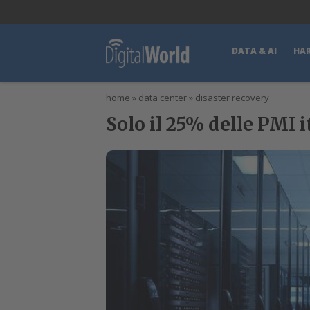
lWorld
Digital Manager
DigitalPartner
CWI Digital Health – Home
DATA & AI
HA
home
»
data center
»
disaster recovery
Solo il 25% delle PMI 