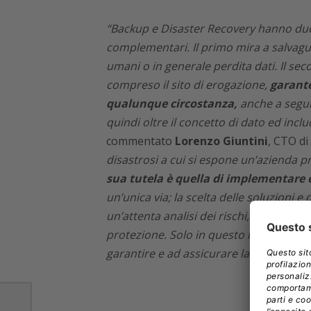
“Backup e Disaster Recovery hanno du
complementari. Il primo mira a salvaguar
umani o in generale perdita dati. Il se
compreso il sito di erogazione,
garante
qualunque circostanza,
anche a seguit
quindi oltre il concetto di dato ed incl
commentato
Lorenzo Giuntini
, CTO di
disastrosi a cui si espone un’azienda pri
sua tutela è quella di implementare 
un’unica via; la scelta delle soluzioni e
un’attenta analisi dei rischi, la classifi
protezione. Solo in questo modo è possi
garantire e ad assicurare la continuità 