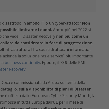
o disastroso in ambito IT o un cyber-attacco?
Non
ossibile limitarne i danni.
Ancor più nel 2022 si
 che vede il Disaster Recovery
non più come un
ilare da considerare in fase di progettazione.
ell’infrastruttura IT a causa di attacchi informatici,
e aziende la soluzione “as a service” più importante
ria
business continuity
. Eppure, il 73% delle PMI
aster Recovery
.
VA Doxa e commissionata da Aruba sul tema della
 dettaglio,
sulla disponibilità di piani di Disaster
ne è offerta dallo European Cyber Security Month, la
omossa in tutta Europa dall’UE per il mese di
ni
la consapevolezza sulle cyber minacce e