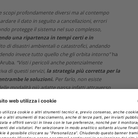
e scopi profondamente diversi ma al contempo
dare il dato in seguito a cancellazioni, errori
condo protegge il sistema nel suo complesso,
ndo una ripartenza in tempi certi e in
o di disastri ambientali o catastrofici, andando
udendo invece tutto quello che gli orbita intorno”
ha
 Aruba.
“Visti i pericoli anche potenzialmente
va di questi servizi,
la strategia più corretta per la
entrambe le soluzioni.
Per farlo, non esiste
 delle modalità più adatte passa infatti attraverso
cazione dei dati e la definizione del perimetro di
bile costruire l’infrastruttura più adeguata a
operativa aziendale in ogni condizione.”