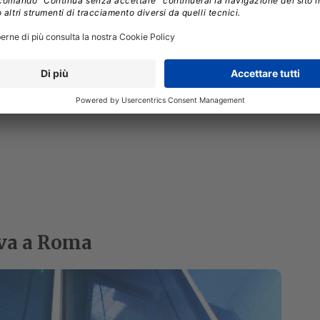
TER RECOVERY
PMI ITALIANE
riva a Roma