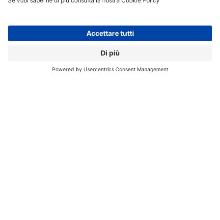
delle modalità più adatte passa infatti attraverso
un’attenta analisi dei rischi, la classificazione dei dati e
la definizione del perimetro di protezione. Solo in
questo modo è possibile costruire l’infrastruttura più
adeguata a garantire e ad assicurare la continuità
operativa aziendale in ogni condizione.”
BUSINESS CONTINUITY
DISASTER RECOVERY
PMI ITALIANE
Aziende:
ARUBA