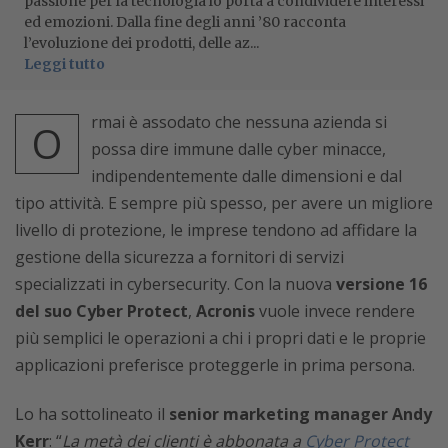
passione per la tecnologia lo porta a condividere interessi
ed emozioni. Dalla fine degli anni ’80 racconta
l’evoluzione dei prodotti, delle az...
Leggi tutto
rmai è assodato che nessuna azienda si
O
possa dire immune dalle cyber minacce,
indipendentemente dalle dimensioni e dal
tipo attività. E sempre più spesso, per avere un migliore
livello di protezione, le imprese tendono ad affidare la
gestione della sicurezza a fornitori di servizi
specializzati in cybersecurity. Con la nuova
versione 16
del suo Cyber Protect
,
Acronis
vuole invece rendere
più semplici le operazioni a chi i propri dati e le proprie
applicazioni preferisce proteggerle in prima persona.
Lo ha sottolineato il
senior marketing manager Andy
Kerr
: “
La metà dei clienti è abbonata a
Cyber Protect