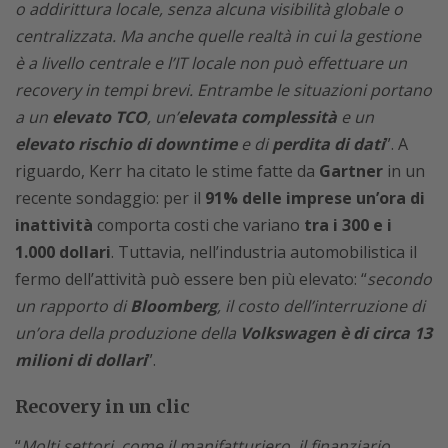
o addirittura locale, senza alcuna visibilità globale o
centralizzata. Ma anche quelle realtà in cui la gestione
è a livello centrale e l’IT locale non può effettuare un
recovery in tempi brevi. Entrambe le situazioni portano
a un
elevato TCO
, un’
elevata complessità
e un
elevato rischio di downtime
e di
perdita di dati
”. A
riguardo, Kerr ha citato le stime fatte da
Gartner
in un
recente sondaggio: per il
91% delle imprese un’ora di
inattività
comporta costi che variano
tra i 300 e i
1.000 dollari
. Tuttavia, nell’industria automobilistica il
fermo dell’attività può essere ben più elevato: “
secondo
un rapporto di
Bloomberg
, il costo dell’interruzione di
un’ora della produzione della
Volkswagen è di circa 13
milioni di dollari
”.
Recovery in un clic
“
Molti settori, come il manifatturiero, il finanziario,