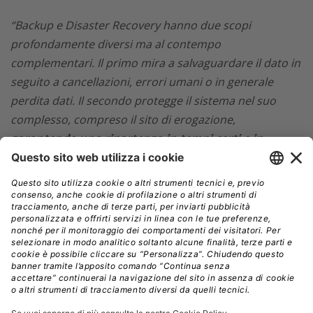
“Backup e Disaster Recovery hanno due scopi
profondamente diversi ma al contempo
complementari. Il primo mira a salvaguardare il dato in
seguito a cancellazioni, errori umani o in generale
perdita dati. Il secondo protegge il sistema nel suo
complesso, compreso il sito di erogazione,
garantendo una ripartenza in tempi certi e in
qualunque circostanza,
anche a seguito di disastri
ambientali o catastrofici, andando quindi oltre il
concetto di dato ed includendo invece tutto quello che
gli orbita intorno”
ha commentato
Lorenzo Giuntini
,
CTO di Aruba.
“Visti i pericoli anche potenzialmente
disastrosi a cui si espone un’azienda priva di questi
servizi,
la strategia più corretta per la sua tutela è
quella di implementare entrambe le soluzioni.
Per
farlo, non esiste un’unica via; la scelta delle soluzioni e